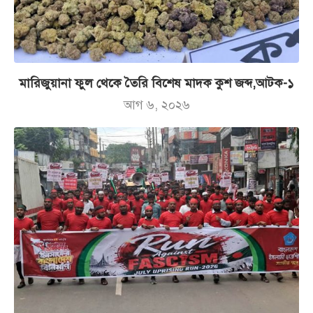
মারিজুয়ানা ফুল থেকে তৈরি বিশেষ মাদক কুশ জব্দ,আটক-১
আগ ৬, ২০২৬