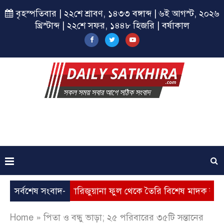
বৃহস্পতিবার | ২২শে শ্রাবণ, ১৪৩৩ বঙ্গাব্দ | ৬ই আগস্ট, ২০২৬
খ্রিস্টাব্দ | ২২শে সফর, ১৪৪৮ হিজরি | বর্ষাকাল
সর্বশেষ সংবাদ-
মারিজুয়ানা ফুল থেকে তৈরি বিশেষ মাদক কুশ জব্দ,আটক-১
Home
»
পিতা ও বন্ধু ভাড়া; ২৫ পরিবারের ৩৫টি সন্তানের