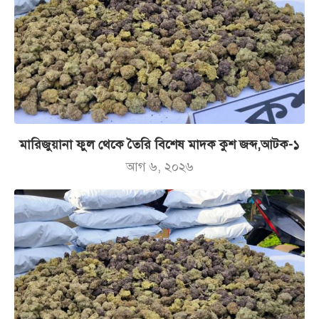
মারিজুয়ানা ফুল থেকে তৈরি বিশেষ মাদক কুশ জব্দ,আটক-১
আগ ৬, ২০২৬