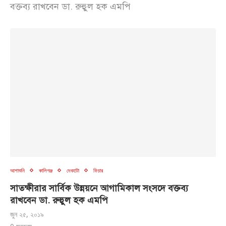
বক্তব্য রাখবেন ডা. রুহুুল হক এমপি
আশাশুনি
কালিগঞ্জ
দেবহাটা
ফিচার
সাতক্ষীরার সার্বিক উন্নয়নে আগাম‌িকাল সংসদে বক্তব্য
রাখবেন ডা. রুহুুল হক এমপি
জুন ২৫, ২০১৯