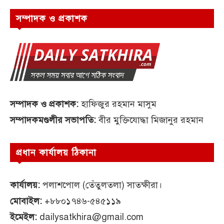
সম্পাদক ও প্রকাশক
সম্পাদক ও প্রকাশক:
হাফিজুর রহমান মাসুম
সম্পাদকমণ্ডলীর সভাপতি:
বীর মুক্তিযোদ্ধা মিজানুর রহমান
প্রধান কার্যালয় ঠিকানা
কার্যালয়:
পলাশপোল (তেঁতুলতলা) সাতক্ষীরা।
মোবাইল:
+৮৮০১৭৪৬-৫৪৫১১৯
ইমেইল:
dailysatkhira@gmail.com