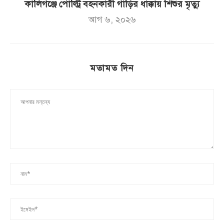
কালিগঞ্জে পোল্ট্রি বহনকারী গাড়ির ধাক্কায় শিশুর মৃত্যু
আগ ৬, ২০২৬
মতামত দিন