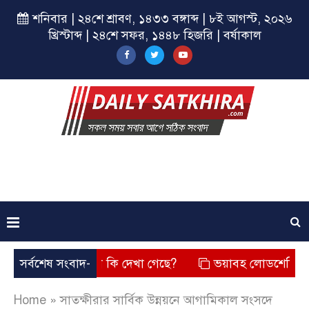
শনিবার | ২৪শে শ্রাবণ, ১৪৩৩ বঙ্গাব্দ | ৮ই আগস্ট, ২০২৬
খ্রিস্টাব্দ | ২৪শে সফর, ১৪৪৮ হিজরি | বর্ষাকাল
ে? তার চেহারা কি দেখা গেছে?
সর্বশেষ সংবাদ-
ভয়াবহ লোডশেডিং, বিদ্যুত – গ্
Home
»
সাতক্ষীরার সার্বিক উন্নয়নে আগাম‌িকাল সংসদে