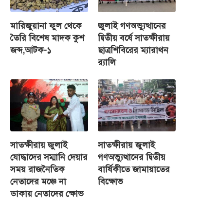
মারিজুয়ানা ফুল থেকে
জুলাই গণঅভ্যুত্থানের
তৈরি বিশেষ মাদক কুশ
দ্বিতীয় বর্ষে সাতক্ষীরায়
জব্দ,আটক-১
ছাত্রশিবিরের ম্যারাথন
র‌্যালি
সাতক্ষীরায় জুলাই
সাতক্ষীরায় জুলাই
যোদ্ধাদের সম্মানি দেয়ার
গণঅভ্যুত্থানের দ্বিতীয়
সময় রাজনৈতিক
বার্ষিকীতে জামায়াতের
নেতাদের মঞ্চে না
বিক্ষোভ
ডাকায় নেতাদের ক্ষোভ