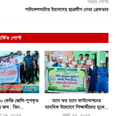
পরের পোস্ট
পাটকেলঘাটায় ইয়াবাসহ ছাত্রলীগ নেতা গ্রেফতার
পর্কিত পোস্ট
০০ কেজি জেলি-পুশকৃত
ম্যান ফর ম্যান ফাউন্ডেশনের
 জব্দ : তিন...
মানবিক উদ্যোগে শিক্ষার্থীদের মুখে...
লা ২৯, ২০২৬
জুলা ২৫, ২০২৬