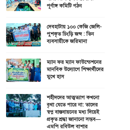
পূর্ণাঙ্গ কমিটি গঠন
দেবহাটায় ১০০ কেজি জেলি-
পুশকৃত চিংড়ি জব্দ : তিন
ব্যবসায়ীকে জরিমানা
ম্যান ফর ম্যান ফাউন্ডেশনের
মানবিক উদ্যোগে শিক্ষার্থীদের
মুখে হাস
শহীদদের আত্মত্যাগ কখনো
বৃথা যেতে পারে না: তাদের
স্বপ্ন বাস্তবায়নের মধ্য দিয়েই
প্রকৃত শ্রদ্ধা জানানো সম্ভব—
এমপি রবিউল বাশার