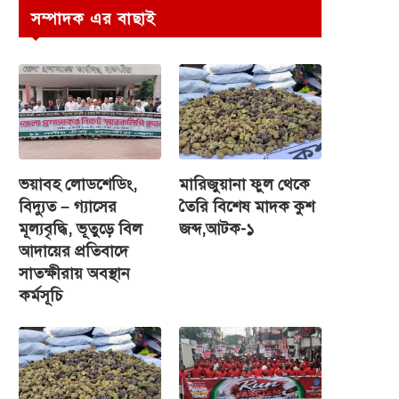
সম্পাদক এর বাছাই
ভয়াবহ লোডশেডিং,
মারিজুয়ানা ফুল থেকে
বিদ্যুত – গ্যাসের
তৈরি বিশেষ মাদক কুশ
মূল্যবৃদ্ধি, ভূতুড়ে বিল
জব্দ,আটক-১
আদায়ের প্রতিবাদে
সাতক্ষীরায় অবস্থান
কর্মসূচি