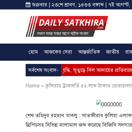
শুক্রবার | ২৩শে শ্রাবণ, ১৪৩৩ বঙ্গাব্দ | ৭ই আগস্ট,
হোম
আজকের সেরা
আন্তর্জাতিক
জাতীয়
রা
ুত – গ্যাসের মূল্যবৃদ্ধি, ভূতুড়ে বিল আদায়ের প্রতিবাদে সাতক্ষীরায় 
সর্বশেষ সংবাদ-
Home
»
কুলিয়ায় ট্রাকভর্তি ৫২ লাখ টাকার চোরাচালান
শেখ তহিদুর রহমান ডাবলু : সাতক্ষীরার কুলিয়া এলাক
থ্রিপিচসহ বিভিন্ন মালামাল জব্দ করেছে বিজিবি সদস্য