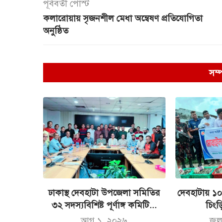
পূর্ববর্তী পোস্ট
কলারোয়ায় সৃজনশীল মেধা অন্বেষণ প্রতিযোগিতা
অনুষ্ঠিত
সম্
ঢাকাস্থ দেবহাটা উপজেলা সমিতির
দেবহাটায় ১
৩২ সদস্যবিশিষ্ট পূর্ণাঙ্গ কমিটি...
চিংড়ি
আগ ১, ২০২৬
জু