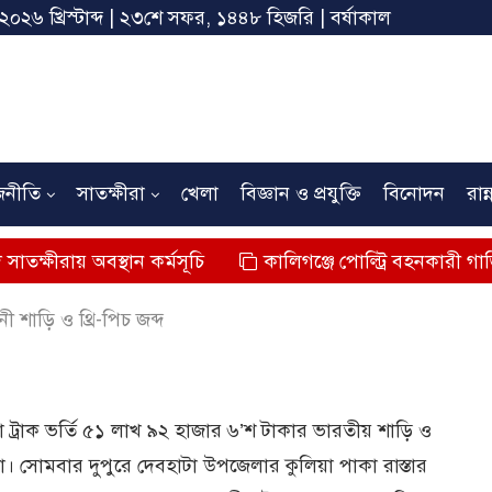
 ২০২৬ খ্রিস্টাব্দ | ২৩শে সফর, ১৪৪৮ হিজরি | বর্ষাকাল
জনীতি
সাতক্ষীরা
খেলা
বিজ্ঞান ও প্রযুক্তি
বিনোদন
রান্
অবস্থান কর্মসূচি
কালিগঞ্জে পোল্ট্রি বহনকারী গাড়ির ধাক্কায় শি
ী শাড়ি ও থ্রি-পিচ জব্দ
া ট্রাক ভর্তি ৫১ লাখ ৯২ হাজার ৬’শ টাকার ভারতীয় শাড়ি ও
রা। সোমবার দুপুরে দেবহাটা উপজেলার কুলিয়া পাকা রাস্তার