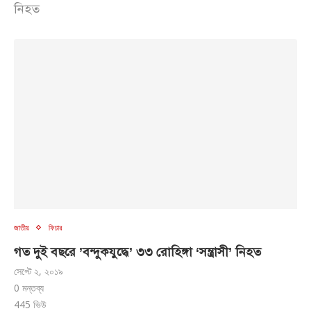
নিহত
জাতীয়
ফিচার
গত দুই বছরে ‌’বন্দুকযুদ্ধে’ ৩৩ রোহিঙ্গা ‘সন্ত্রাসী’ নিহত
সেপ্টে ২, ২০১৯
0 মন্তব্য
445
ভিউ