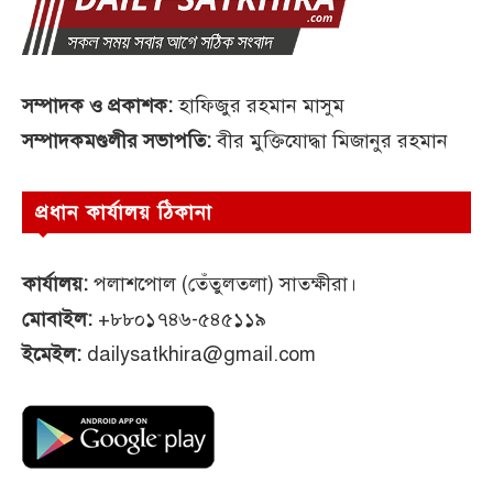
সম্পাদক ও প্রকাশক:
হাফিজুর রহমান মাসুম
সম্পাদকমণ্ডলীর সভাপতি:
বীর মুক্তিযোদ্ধা মিজানুর রহমান
প্রধান কার্যালয় ঠিকানা
কার্যালয়:
পলাশপোল (তেঁতুলতলা) সাতক্ষীরা।
মোবাইল:
+৮৮০১৭৪৬-৫৪৫১১৯
ইমেইল:
dailysatkhira@gmail.com