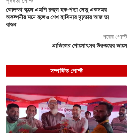
পূর্ববর্তী পোস্ট
কোদন্ডা স্কুলে এমপি রুহুল হক-পদ্মা সেতু একসময়
অকল্পনীয় মনে হলেও শেখ হাসিনার দৃঢ়তায় আজ তা
বাস্তব
পরের পোস্ট
ব্রাজিলের গোলোৎসব উরুগুয়ের জালে
সম্পর্কিত পোস্ট