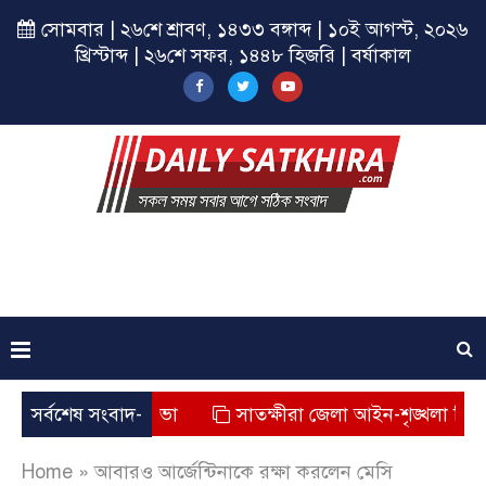
সোমবার | ২৬শে শ্রাবণ, ১৪৩৩ বঙ্গাব্দ | ১০ই আগস্ট, ২০২৬
খ্রিস্টাব্দ | ২৬শে সফর, ১৪৪৮ হিজরি | বর্ষাকাল
ল্পের সমাপনী সভা
সর্বশেষ সংবাদ-
সাতক্ষীরা জেলা আইন-শৃঙ্খলা বিষয়ক মা
Home
»
আবারও আর্জেন্টিনাকে রক্ষা করলেন মেসি