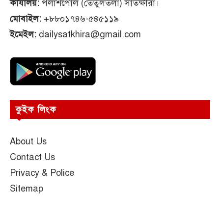
কার্যালয়:
পলাশপোল (তেঁতুলতলা) সাতক্ষীরা।
মোবাইল:
+৮৮০১৭৪৬-৫৪৫১১৯
ইমেইল:
dailysatkhira@gmail.com
কুইক লিংক
About Us
Contact Us
Privacy & Police
Sitemap