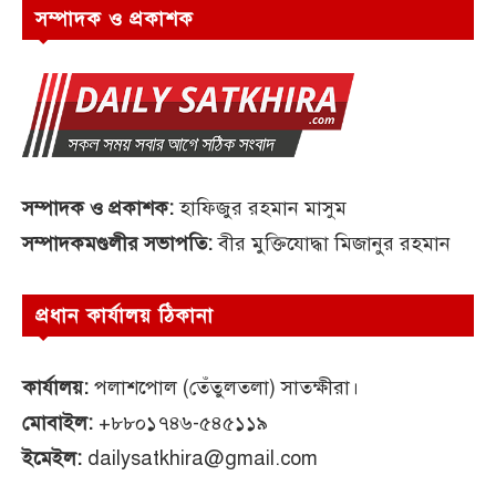
সম্পাদক ও প্রকাশক
সম্পাদক ও প্রকাশক:
হাফিজুর রহমান মাসুম
সম্পাদকমণ্ডলীর সভাপতি:
বীর মুক্তিযোদ্ধা মিজানুর রহমান
প্রধান কার্যালয় ঠিকানা
কার্যালয়:
পলাশপোল (তেঁতুলতলা) সাতক্ষীরা।
মোবাইল:
+৮৮০১৭৪৬-৫৪৫১১৯
ইমেইল:
dailysatkhira@gmail.com