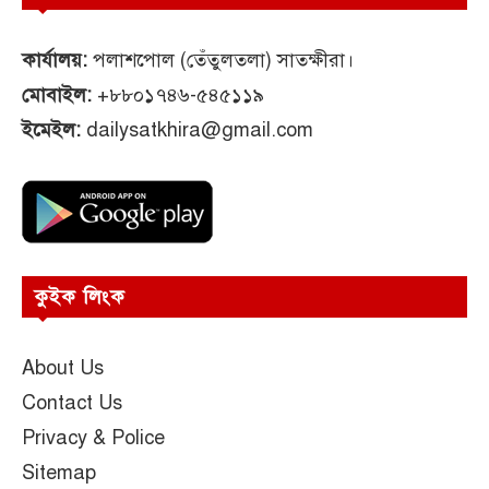
কার্যালয়:
পলাশপোল (তেঁতুলতলা) সাতক্ষীরা।
মোবাইল:
+৮৮০১৭৪৬-৫৪৫১১৯
ইমেইল:
dailysatkhira@gmail.com
কুইক লিংক
About Us
Contact Us
Privacy & Police
Sitemap