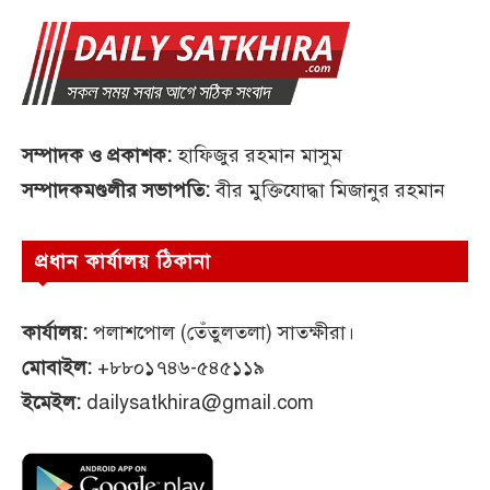
সম্পাদক ও প্রকাশক:
হাফিজুর রহমান মাসুম
সম্পাদকমণ্ডলীর সভাপতি:
বীর মুক্তিযোদ্ধা মিজানুর রহমান
প্রধান কার্যালয় ঠিকানা
কার্যালয়:
পলাশপোল (তেঁতুলতলা) সাতক্ষীরা।
মোবাইল:
+৮৮০১৭৪৬-৫৪৫১১৯
ইমেইল:
dailysatkhira@gmail.com