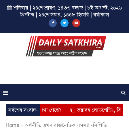
শনিবার | ২৪শে শ্রাবণ, ১৪৩৩ বঙ্গাব্দ | ৮ই আগস্ট, ২০২৬
খ্রিস্টাব্দ | ২৪শে সফর, ১৪৪৮ হিজরি | বর্ষাকাল
েহারা কি দেখা গেছে?
সর্বশেষ সংবাদ-
ভয়াবহ লোডশেডিং, বিদ্যুত – গ্যাসের মূ
Home
»
অর্থনীতি এখন রাজনৈতিক সমস্যা -সিপিডি