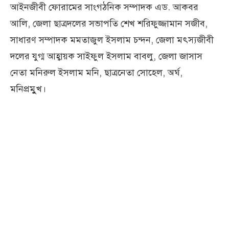
আইনজীবী ফোরামের সাংগঠনিক সম্পাদক এড. আকবর
আলি, জেলা ছাত্রদলের সভাপতি শেখ শরিফুজ্জামান সজীব,
সাধারণ সম্পাদক মমতাজুল ইসলাম চন্দন, জেলা মৎস্যজীবী
দলের যুগ্ম আহ্বায়ক সাইফুল ইসলাম বাবলু, জেলা জাসাস
নেতা মনিরুল ইসলাম মনি, ছাত্রনেতা সোহেল, অর্ঘ,
মনিপ্রমুুখ।