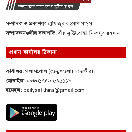
সম্পাদক ও প্রকাশক:
হাফিজুর রহমান মাসুম
সম্পাদকমণ্ডলীর সভাপতি:
বীর মুক্তিযোদ্ধা মিজানুর রহমান
প্রধান কার্যালয় ঠিকানা
কার্যালয়:
পলাশপোল (তেঁতুলতলা) সাতক্ষীরা।
মোবাইল:
+৮৮০১৭৪৬-৫৪৫১১৯
ইমেইল:
dailysatkhira@gmail.com