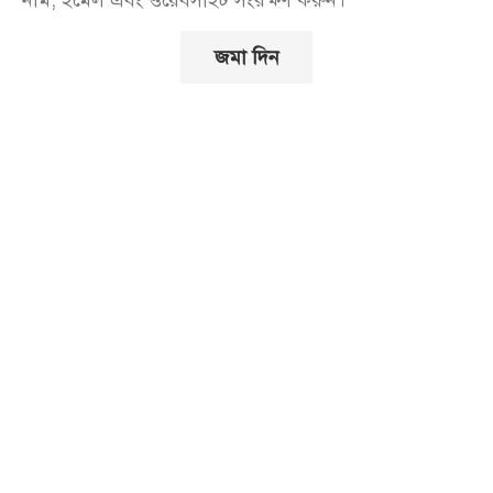
নাম, ইমেল এবং ওয়েবসাইট সংরক্ষণ করুন।