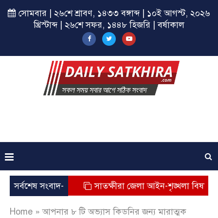
সোমবার | ২৬শে শ্রাবণ, ১৪৩৩ বঙ্গাব্দ | ১০ই আগস্ট, ২০২৬
খ্রিস্টাব্দ | ২৬শে সফর, ১৪৪৮ হিজরি | বর্ষাকাল
 সমাপনী সভা
সর্বশেষ সংবাদ-
সাতক্ষীরা জেলা আইন-শৃঙ্খলা বিষয়ক মাসিক 
Home
»
আপনার ৮ টি অভ্যাস কিডনির জন্য মারাত্মক