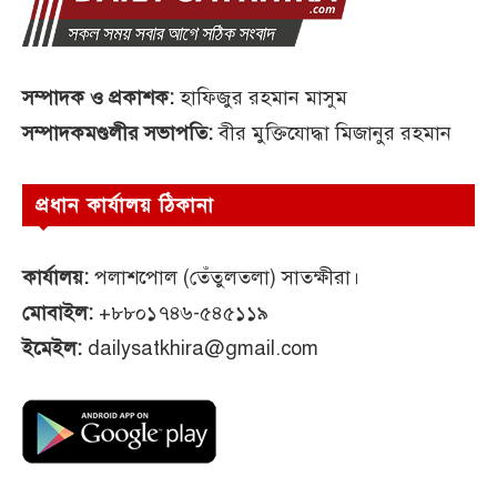
সম্পাদক ও প্রকাশক:
হাফিজুর রহমান মাসুম
সম্পাদকমণ্ডলীর সভাপতি:
বীর মুক্তিযোদ্ধা মিজানুর রহমান
প্রধান কার্যালয় ঠিকানা
কার্যালয়:
পলাশপোল (তেঁতুলতলা) সাতক্ষীরা।
মোবাইল:
+৮৮০১৭৪৬-৫৪৫১১৯
ইমেইল:
dailysatkhira@gmail.com