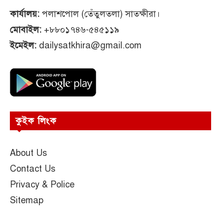
কার্যালয়:
পলাশপোল (তেঁতুলতলা) সাতক্ষীরা।
মোবাইল:
+৮৮০১৭৪৬-৫৪৫১১৯
ইমেইল:
dailysatkhira@gmail.com
কুইক লিংক
About Us
Contact Us
Privacy & Police
Sitemap