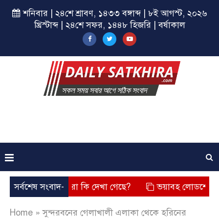
শনিবার | ২৪শে শ্রাবণ, ১৪৩৩ বঙ্গাব্দ | ৮ই আগস্ট, ২০২৬
খ্রিস্টাব্দ | ২৪শে সফর, ১৪৪৮ হিজরি | বর্ষাকাল
েছে? তার চেহারা কি দেখা গেছে?
সর্বশেষ সংবাদ-
ভয়াবহ লোডশেডিং, বিদ্যুত –
Home
»
সুন্দরবনের গেলাখালী এলাকা থেকে হরিনের