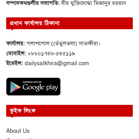
সম্পাদকমণ্ডলীর সভাপতি:
বীর মুক্তিযোদ্ধা মিজানুর রহমান
প্রধান কার্যালয় ঠিকানা
কার্যালয়:
পলাশপোল (তেঁতুলতলা) সাতক্ষীরা।
মোবাইল:
+৮৮০১৭৪৬-৫৪৫১১৯
ইমেইল:
dailysatkhira@gmail.com
কুইক লিংক
About Us