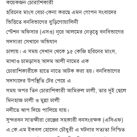
কয়েকজন চোরাশিকারী
হরিনের মাংস বেচা-কেনা করছে এমন গোপন সংবাদের
ভিত্তিতে বনবিভাগের বুড়িগোয়ালিনী
স্টেশন অফিসার (এসও) নূরে আলমের নেতৃত্বে বনবিভাগের
সদস্যরা সেখানে অভিযান
চালায়। এ সময় সেখান থেকে ১৫ কেজি হরিনের মাংস,
মাথাও চামড়াসহ আদম আলী নামের এক
চোরাশিকারীকে হাতে নাতে আটক করা হয়। বনবিভাগের
সদস্যদের উপস্থিতি টের পেয়ে এ
সময় অপর তিন চোরাশিকারী আমিরুল ঢালী, তার দুই ছেলে
মিনহাজ ঢালী ও মুন্না ঢালী
নদীতে ঝাপ দিয়ে পালিয়ে যায়।
সুন্দরবন সাতক্ষীরা রেঞ্জের সহকারী বনসংরক্ষক (এসিএফ)
এ.কে.এম ইকবল হোসেন চৌধুরী এ ঘটনার সত্যতা নিশ্চিত