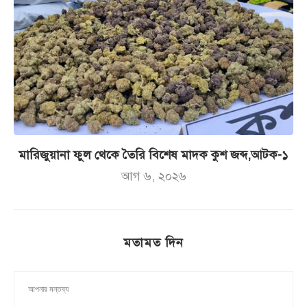
মারিজুয়ানা ফুল থেকে তৈরি বিশেষ মাদক কুশ জব্দ,আটক-১
আগ ৬, ২০২৬
মতামত দিন