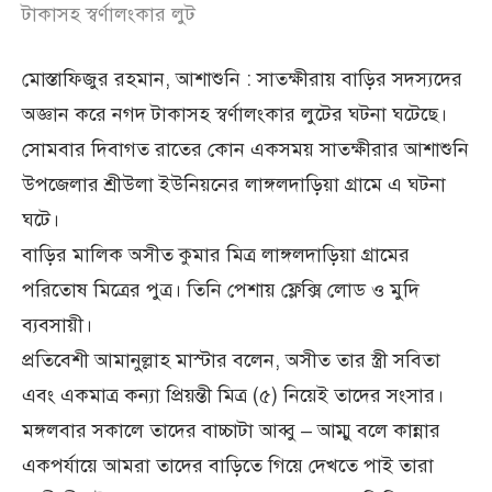
টাকাসহ স্বর্ণালংকার লুট
মোস্তাফিজুর রহমান, আশাশুনি : সাতক্ষীরায় বাড়ির সদস্যদের
অজ্ঞান করে নগদ টাকাসহ স্বর্ণালংকার লুটের ঘটনা ঘটেছে।
সোমবার দিবাগত রাতের কোন একসময় সাতক্ষীরার আশাশুনি
উপজেলার শ্রীউলা ইউনিয়নের লাঙ্গলদাড়িয়া গ্রামে এ ঘটনা
ঘটে।
বাড়ির মালিক অসীত কুমার মিত্র লাঙ্গলদাড়িয়া গ্রামের
পরিতোষ মিত্রের পুত্র। তিনি পেশায় ফ্লেক্সি লোড ও মুদি
ব্যবসায়ী।
প্রতিবেশী আমানুল্লাহ মাস্টার বলেন, অসীত তার স্ত্রী সবিতা
এবং একমাত্র কন্যা প্রিয়ন্তী মিত্র (৫) নিয়েই তাদের সংসার।
মঙ্গলবার সকালে তাদের বাচ্চাটা আব্বু – আম্মু বলে কান্নার
একপর্যায়ে আমরা তাদের বাড়িতে গিয়ে দেখতে পাই তারা