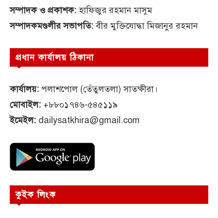
সম্পাদক ও প্রকাশক:
হাফিজুর রহমান মাসুম
সম্পাদকমণ্ডলীর সভাপতি:
বীর মুক্তিযোদ্ধা মিজানুর রহমান
প্রধান কার্যালয় ঠিকানা
কার্যালয়:
পলাশপোল (তেঁতুলতলা) সাতক্ষীরা।
মোবাইল:
+৮৮০১৭৪৬-৫৪৫১১৯
ইমেইল:
dailysatkhira@gmail.com
কুইক লিংক