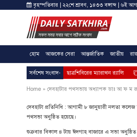
বৃহস্পতিবার | ২২শে শ্রাবণ, ১৪৩৩ বঙ্গাব্দ | ৬ই আগ
হোম
আজকের সেরা
আন্তর্জাতিক
জাতীয়
রা
ীয় বর্ষে সাতক্ষীরায় ছাত্রশিবিরের ম্যারাথন র‌্যালি
সর্বশেষ সংবাদ-
সাতক্ষীরায়
Home
»
দেবহাটার পথসভায় অধ্যাপক ডাঃ আ ফ ম 
দেবহাটা প্রতিনিধি : আগামী ৮ জানুয়ারী নলতা কলে
পথসভা অনুষ্ঠিত হয়েছে।
শুক্রবার বিকাল ৪ টায় ঈদগাহ বাজারে এ সভা অনুষ্ঠিত