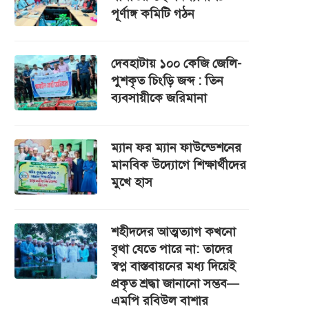
পূর্ণাঙ্গ কমিটি গঠন
দেবহাটায় ১০০ কেজি জেলি-
পুশকৃত চিংড়ি জব্দ : তিন
ব্যবসায়ীকে জরিমানা
ম্যান ফর ম্যান ফাউন্ডেশনের
মানবিক উদ্যোগে শিক্ষার্থীদের
মুখে হাস
শহীদদের আত্মত্যাগ কখনো
বৃথা যেতে পারে না: তাদের
স্বপ্ন বাস্তবায়নের মধ্য দিয়েই
প্রকৃত শ্রদ্ধা জানানো সম্ভব—
এমপি রবিউল বাশার