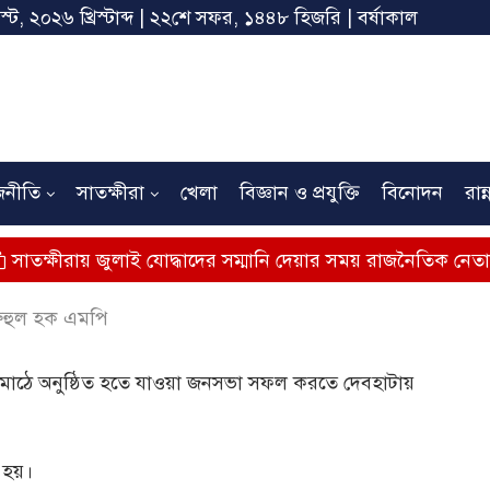
স্ট, ২০২৬ খ্রিস্টাব্দ | ২২শে সফর, ১৪৪৮ হিজরি | বর্ষাকাল
জনীতি
সাতক্ষীরা
খেলা
বিজ্ঞান ও প্রযুক্তি
বিনোদন
রান্
 জুলাই যোদ্ধাদের সম্মানি দেয়ার সময় রাজনৈতিক নেতাদের মঞ্চে না
রুহুল হক এমপি
জ মাঠে অনুষ্ঠিত হতে যাওয়া জনসভা সফল করতে দেবহাটায়
 হয়।