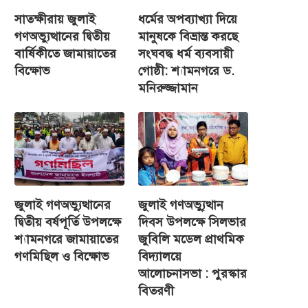
সাতক্ষীরায় জুলাই
ধর্মের অপব্যাখ্যা দিয়ে
গণঅভ্যুত্থানের দ্বিতীয়
মানুষকে বিভ্রান্ত করছে
বার্ষিকীতে জামায়াতের
সংঘবদ্ধ ধর্ম ব্যবসায়ী
বিক্ষোভ
গোষ্ঠী: শ্যামনগরে ড.
মনিরুজ্জামান
জুলাই গণঅভ্যুত্থানের
জুলাই গণঅভ্যু্ত্থান
দ্বিতীয় বর্ষপূর্তি উপলক্ষে
দিবস উপলক্ষে সিলভার
শ্যামনগরে জামায়াতের
জুবিলি মডেল প্রাথমিক
গণমিছিল ও বিক্ষোভ
বিদ্যালয়ে
আলোচনাসভা : পুরস্কার
বিতরণী