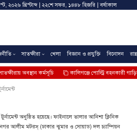
স্ট, ২০২৬ খ্রিস্টাব্দ | ২২শে সফর, ১৪৪৮ হিজরি | বর্ষাকাল
জনীতি
সাতক্ষীরা
খেলা
বিজ্ঞান ও প্রযুক্তি
বিনোদন
রান্
স্থান কর্মসূচি
কালিগঞ্জে পোল্ট্রি বহনকারী গাড়ির ধাক্কায় শিশু
্নামেন্ট
টন টুর্নামেন্ট অনুষ্ঠিত হয়েছে। ফাইনালে তালার আনিশা ক্লিনিক
নগর আলীম মটরস্ (ঢাকার ঝুমার ও সোয়াড) দল চ্যাম্পিয়ন