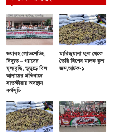
ভয়াবহ লোডশেডিং,
মারিজুয়ানা ফুল থেকে
বিদ্যুত – গ্যাসের
তৈরি বিশেষ মাদক কুশ
মূল্যবৃদ্ধি, ভূতুড়ে বিল
জব্দ,আটক-১
আদায়ের প্রতিবাদে
সাতক্ষীরায় অবস্থান
কর্মসূচি