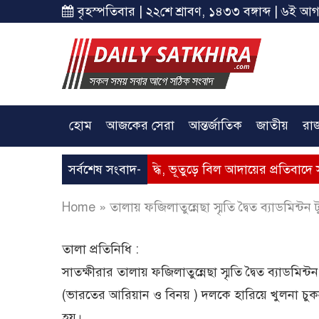
বৃহস্পতিবার | ২২শে শ্রাবণ, ১৪৩৩ বঙ্গাব্দ | ৬ই আগ
হোম
আজকের সেরা
আন্তর্জাতিক
জাতীয়
রা
 – গ্যাসের মূল্যবৃদ্ধি, ভূতুড়ে বিল আদায়ের প্রতিবাদে সাতক্ষীরায় অব
সর্বশেষ সংবাদ-
Home
»
তালায় ফজিলাতুন্নেছা স্মৃতি দ্বৈত ব্যাডমিন্টন টুর
তালা প্রতিনিধি :
সাতক্ষীরার তালায় ফজিলাতুন্নেছা স্মৃতি দ্বৈত ব্যাডমিন্
(ভারতের আরিয়ান ও বিনয় ) দলকে হারিয়ে খুলনা চুক
হয়।