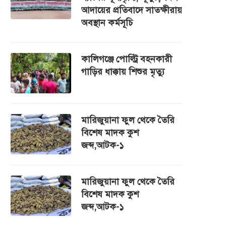
আদায়ের প্রতিবাদে সাতক্ষীরায়
অবস্থান কর্মসূচি
কালিগঞ্জে পোল্ট্রি বহনকারী
গাড়ির ধাক্কায় শিশুর মৃত্যু
মারিজুয়ানা ফুল থেকে তৈরি
বিশেষ মাদক কুশ
জব্দ,আটক-১
মারিজুয়ানা ফুল থেকে তৈরি
বিশেষ মাদক কুশ
জব্দ,আটক-১