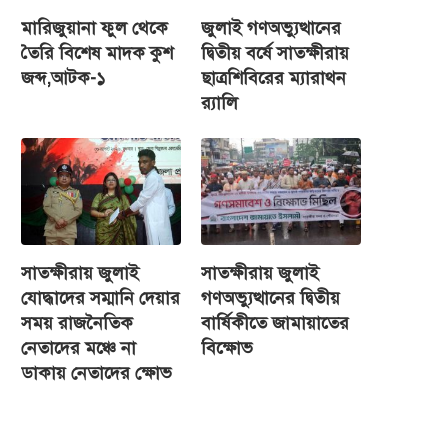
মারিজুয়ানা ফুল থেকে
জুলাই গণঅভ্যুত্থানের
তৈরি বিশেষ মাদক কুশ
দ্বিতীয় বর্ষে সাতক্ষীরায়
জব্দ,আটক-১
ছাত্রশিবিরের ম্যারাথন
র‌্যালি
সাতক্ষীরায় জুলাই
সাতক্ষীরায় জুলাই
যোদ্ধাদের সম্মানি দেয়ার
গণঅভ্যুত্থানের দ্বিতীয়
সময় রাজনৈতিক
বার্ষিকীতে জামায়াতের
নেতাদের মঞ্চে না
বিক্ষোভ
ডাকায় নেতাদের ক্ষোভ