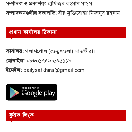
সম্পাদক ও প্রকাশক:
হাফিজুর রহমান মাসুম
সম্পাদকমণ্ডলীর সভাপতি:
বীর মুক্তিযোদ্ধা মিজানুর রহমান
প্রধান কার্যালয় ঠিকানা
কার্যালয়:
পলাশপোল (তেঁতুলতলা) সাতক্ষীরা।
মোবাইল:
+৮৮০১৭৪৬-৫৪৫১১৯
ইমেইল:
dailysatkhira@gmail.com
কুইক লিংক