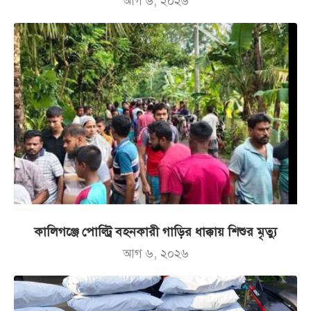
আগ ৬, ২০২৬
কালিগঞ্জে পোল্ট্রি বহনকারী গাড়ির ধাক্কায় শিশুর মৃত্যু
আগ ৬, ২০২৬