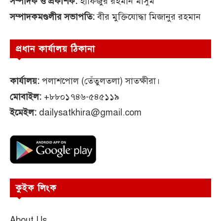
সম্পাদক ও প্রকাশক:
হাফিজুর রহমান মাসুম
সম্পাদকমণ্ডলীর সভাপতি:
বীর মুক্তিযোদ্ধা মিজানুর রহমান
প্রধান কার্যালয় ঠিকানা
কার্যালয়:
পলাশপোল (তেঁতুলতলা) সাতক্ষীরা।
মোবাইল:
+৮৮০১৭৪৬-৫৪৫১১৯
ইমেইল:
dailysatkhira@gmail.com
কুইক লিংক
About Us