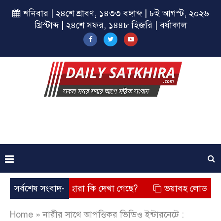
শনিবার | ২৪শে শ্রাবণ, ১৪৩৩ বঙ্গাব্দ | ৮ই আগস্ট, ২০২৬
খ্রিস্টাব্দ | ২৪শে সফর, ১৪৪৮ হিজরি | বর্ষাকাল
িয়েছে? তার চেহারা কি দেখা গেছে?
সর্বশেষ সংবাদ-
ভয়াবহ লোডশেডিং, বিদ্যুত
Home
»
নারীর সাথে আপত্তিকর ভিডিও ইন্টারনেটে :