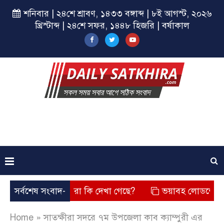
শনিবার | ২৪শে শ্রাবণ, ১৪৩৩ বঙ্গাব্দ | ৮ই আগস্ট, ২০২৬
খ্রিস্টাব্দ | ২৪শে সফর, ১৪৪৮ হিজরি | বর্ষাকাল
িয়েছে? তার চেহারা কি দেখা গেছে?
সর্বশেষ সংবাদ-
ভয়াবহ লোডশেডিং, বিদ্যুত 
Home
»
সাতক্ষীরা সদরে ৭ম উপজেলা কাব ক্যাম্পুরী এর