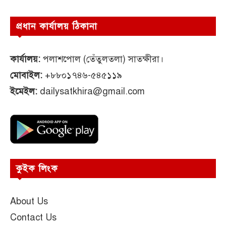
প্রধান কার্যালয় ঠিকানা
কার্যালয়:
পলাশপোল (তেঁতুলতলা) সাতক্ষীরা।
মোবাইল:
+৮৮০১৭৪৬-৫৪৫১১৯
ইমেইল:
dailysatkhira@gmail.com
কুইক লিংক
About Us
Contact Us