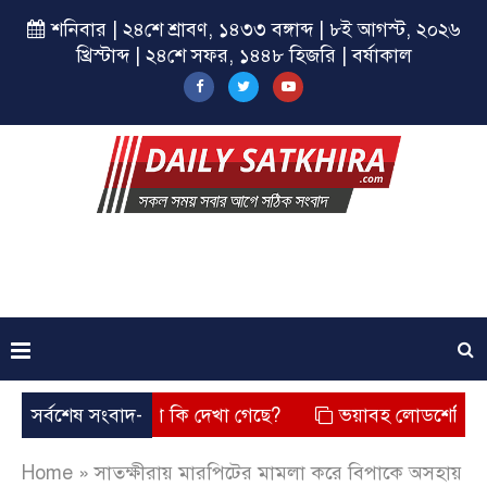
শনিবার | ২৪শে শ্রাবণ, ১৪৩৩ বঙ্গাব্দ | ৮ই আগস্ট, ২০২৬
খ্রিস্টাব্দ | ২৪শে সফর, ১৪৪৮ হিজরি | বর্ষাকাল
ছে? তার চেহারা কি দেখা গেছে?
সর্বশেষ সংবাদ-
ভয়াবহ লোডশেডিং, বিদ্যুত – 
Home
»
সাতক্ষীরায় মারপিটের মামলা করে বিপাকে অসহায়