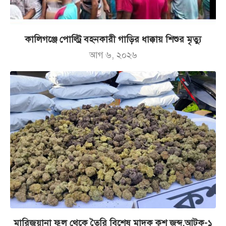
কালিগঞ্জে পোল্ট্রি বহনকারী গাড়ির ধাক্কায় শিশুর মৃত্যু
আগ ৬, ২০২৬
মারিজুয়ানা ফুল থেকে তৈরি বিশেষ মাদক কুশ জব্দ,আটক-১