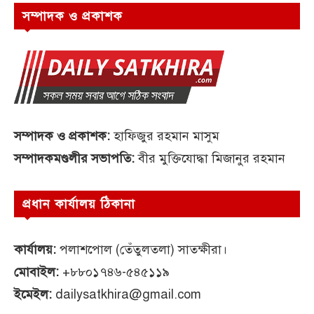
সম্পাদক ও প্রকাশক
সম্পাদক ও প্রকাশক:
হাফিজুর রহমান মাসুম
সম্পাদকমণ্ডলীর সভাপতি:
বীর মুক্তিযোদ্ধা মিজানুর রহমান
প্রধান কার্যালয় ঠিকানা
কার্যালয়:
পলাশপোল (তেঁতুলতলা) সাতক্ষীরা।
মোবাইল:
+৮৮০১৭৪৬-৫৪৫১১৯
ইমেইল:
dailysatkhira@gmail.com