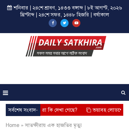
শনিবার | ২৪শে শ্রাবণ, ১৪৩৩ বঙ্গাব্দ | ৮ই আগস্ট, ২০২৬
খ্রিস্টাব্দ | ২৪শে সফর, ১৪৪৮ হিজরি | বর্ষাকাল
েছে? তার চেহারা কি দেখা গেছে?
সর্বশেষ সংবাদ-
ভয়াবহ লোডশেডিং, বিদ্যুত –
Home
»
সাতক্ষীরায় এক হাজতির মৃত্যু