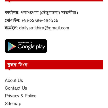
কার্যালয়:
পলাশপোল (তেঁতুলতলা) সাতক্ষীরা।
মোবাইল:
+৮৮০১৭৪৬-৫৪৫১১৯
ইমেইল:
dailysatkhira@gmail.com
কুইক লিংক
About Us
Contact Us
Privacy & Police
Sitemap