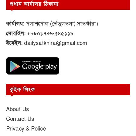
প্রধান কার্যালয় ঠিকানা
কার্যালয়:
পলাশপোল (তেঁতুলতলা) সাতক্ষীরা।
মোবাইল:
+৮৮০১৭৪৬-৫৪৫১১৯
ইমেইল:
dailysatkhira@gmail.com
কুইক লিংক
About Us
Contact Us
Privacy & Police