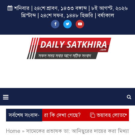
শনিবার | ২৪শে শ্রাবণ, ১৪৩৩ বঙ্গাব্দ | ৮ই আগস্ট, ২০২৬
খ্রিস্টাব্দ | ২৪শে সফর, ১৪৪৮ হিজরি | বর্ষাকাল
েছে? তার চেহারা কি দেখা গেছে?
সর্বশেষ সংবাদ-
ভয়াবহ লোডশেডিং, বিদ্যুত –
Home
»
সামেকের প্রভাষক ডা: আনিছুরের দায়ের করা মিথ্যা