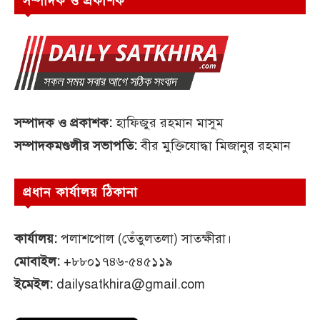
সম্পাদক ও প্রকাশক
সম্পাদক ও প্রকাশক:
হাফিজুর রহমান মাসুম
সম্পাদকমণ্ডলীর সভাপতি:
বীর মুক্তিযোদ্ধা মিজানুর রহমান
প্রধান কার্যালয় ঠিকানা
কার্যালয়:
পলাশপোল (তেঁতুলতলা) সাতক্ষীরা।
মোবাইল:
+৮৮০১৭৪৬-৫৪৫১১৯
ইমেইল:
dailysatkhira@gmail.com