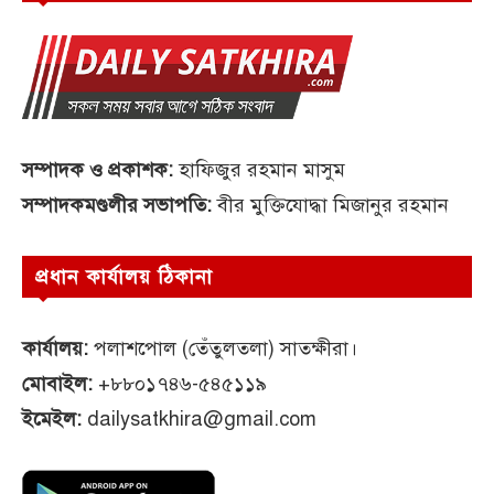
সম্পাদক ও প্রকাশক:
হাফিজুর রহমান মাসুম
সম্পাদকমণ্ডলীর সভাপতি:
বীর মুক্তিযোদ্ধা মিজানুর রহমান
প্রধান কার্যালয় ঠিকানা
কার্যালয়:
পলাশপোল (তেঁতুলতলা) সাতক্ষীরা।
মোবাইল:
+৮৮০১৭৪৬-৫৪৫১১৯
ইমেইল:
dailysatkhira@gmail.com