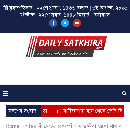
বৃহস্পতিবার | ২২শে শ্রাবণ, ১৪৩৩ বঙ্গাব্দ | ৬ই আগস্ট, ২০২৬
খ্রিস্টাব্দ | ২২শে সফর, ১৪৪৮ হিজরি | বর্ষাকাল
্কায় শিশুর মৃত্যু
সর্বশেষ সংবাদ-
মারিজুয়ানা ফুল থেকে তৈরি বিশেষ মাদক
Home
»
আওয়ামী মোটর চালকলীগ সাতক্ষীরা জেলা শাখার