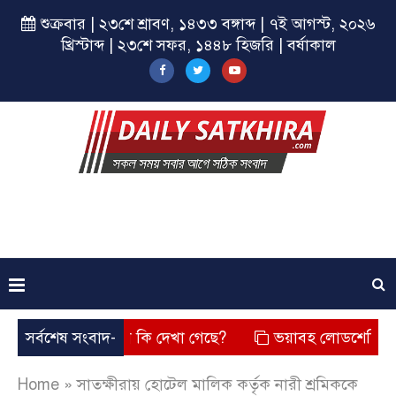
শুক্রবার | ২৩শে শ্রাবণ, ১৪৩৩ বঙ্গাব্দ | ৭ই আগস্ট, ২০২৬
খ্রিস্টাব্দ | ২৩শে সফর, ১৪৪৮ হিজরি | বর্ষাকাল
ে? তার চেহারা কি দেখা গেছে?
সর্বশেষ সংবাদ-
ভয়াবহ লোডশেডিং, বিদ্যুত – গ্
Home
»
সাতক্ষীরায় হোটেল মালিক কর্তৃক নারী শ্রমিককে