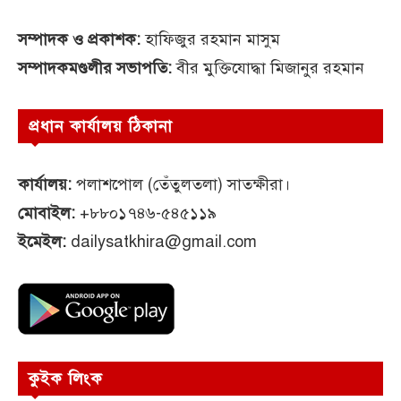
সম্পাদক ও প্রকাশক:
হাফিজুর রহমান মাসুম
সম্পাদকমণ্ডলীর সভাপতি:
বীর মুক্তিযোদ্ধা মিজানুর রহমান
প্রধান কার্যালয় ঠিকানা
কার্যালয়:
পলাশপোল (তেঁতুলতলা) সাতক্ষীরা।
মোবাইল:
+৮৮০১৭৪৬-৫৪৫১১৯
ইমেইল:
dailysatkhira@gmail.com
কুইক লিংক