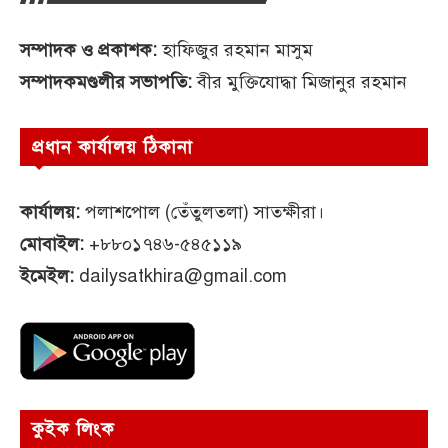
সম্পাদক ও প্রকাশক:
হাফিজুর রহমান মাসুম
সম্পাদকমণ্ডলীর সভাপতি:
বীর মুক্তিযোদ্ধা মিজানুর রহমান
প্রধান কার্যালয় ঠিকানা
কার্যালয়:
পলাশপোল (তেঁতুলতলা) সাতক্ষীরা।
মোবাইল:
+৮৮০১৭৪৬-৫৪৫১১৯
ইমেইল:
dailysatkhira@gmail.com
কুইক লিংক