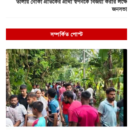
তালায় নৌকা প্রতিকের প্রার্থী স্বপনকে বিজয়ী করার লক্ষে
জনসভা
সম্পর্কিত পোস্ট