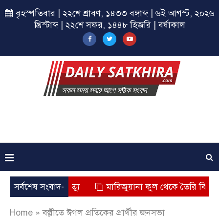
বৃহস্পতিবার | ২২শে শ্রাবণ, ১৪৩৩ বঙ্গাব্দ | ৬ই আগস্ট, ২০২৬
খ্রিস্টাব্দ | ২২শে সফর, ১৪৪৮ হিজরি | বর্ষাকাল
্কায় শিশুর মৃত্যু
সর্বশেষ সংবাদ-
মারিজুয়ানা ফুল থেকে তৈরি বিশেষ মাদক
Home
»
বল্লীতে ঈগল প্রতিকের প্রার্থীর জনসভা