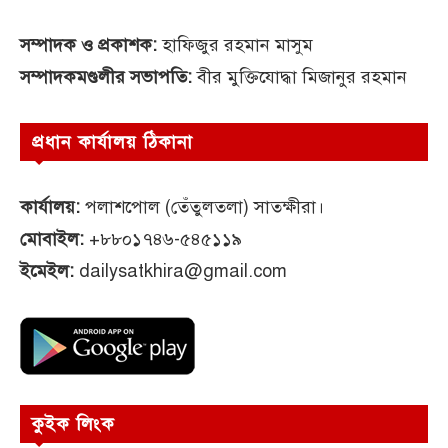
সম্পাদক ও প্রকাশক:
হাফিজুর রহমান মাসুম
সম্পাদকমণ্ডলীর সভাপতি:
বীর মুক্তিযোদ্ধা মিজানুর রহমান
প্রধান কার্যালয় ঠিকানা
কার্যালয়:
পলাশপোল (তেঁতুলতলা) সাতক্ষীরা।
মোবাইল:
+৮৮০১৭৪৬-৫৪৫১১৯
ইমেইল:
dailysatkhira@gmail.com
কুইক লিংক