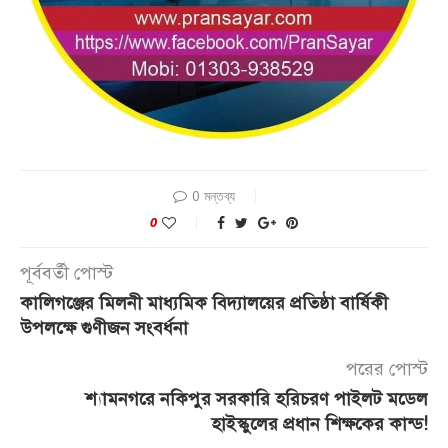
0 মন্তব্য
0
পূর্ববর্তী পোস্ট
কা‌লিগ‌ঞ্জের মিলনী মাধ্যমিক বিদ্যালয়ের প্রতিষ্ঠা বার্ষিকী
উপলক্ষে গুণীজন সংবর্ধনা
পরের পোস্ট
শ্যামনগরে নকিপুর সরকারি হরিচরণ পাইলট মডেল
হাইস্কুলের প্রধান শিক্ষকের কান্ড!