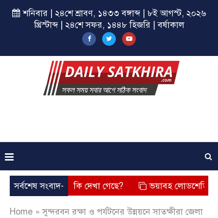
শনিবার | ২৪শে শ্রাবণ, ১৪৩৩ বঙ্গাব্দ | ৮ই আগস্ট, ২০২৬
খ্রিস্টাব্দ | ২৪শে সফর, ১৪৪৮ হিজরি | বর্ষাকাল
ে? তার চেহারা কি দেখা গেছে?
সর্বশেষ সংবাদ-
ভয়াবহ লোডশেডিং, বিদ্যুত – গ্
Home
»
সুন্দরবন রক্ষা ও পর্যটনের উন্নয়নে সাতক্ষীরা জেলা