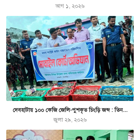
আগ ১, ২০২৬
দেবহাটায় ১০০ কেজি জেলি-পুশকৃত চিংড়ি জব্দ : তিন...
জুলা ২৯, ২০২৬