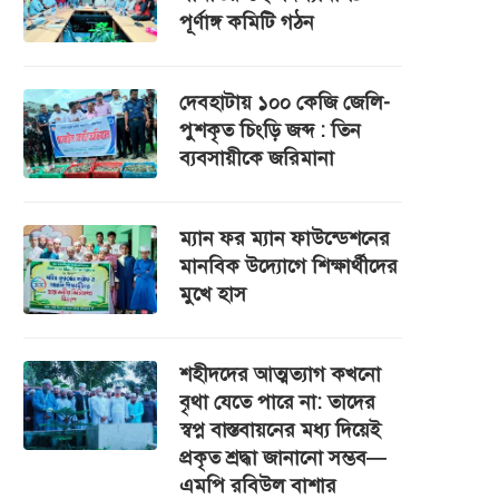
পূর্ণাঙ্গ কমিটি গঠন
দেবহাটায় ১০০ কেজি জেলি-
পুশকৃত চিংড়ি জব্দ : তিন
ব্যবসায়ীকে জরিমানা
ম্যান ফর ম্যান ফাউন্ডেশনের
মানবিক উদ্যোগে শিক্ষার্থীদের
মুখে হাস
শহীদদের আত্মত্যাগ কখনো
বৃথা যেতে পারে না: তাদের
স্বপ্ন বাস্তবায়নের মধ্য দিয়েই
প্রকৃত শ্রদ্ধা জানানো সম্ভব—
এমপি রবিউল বাশার