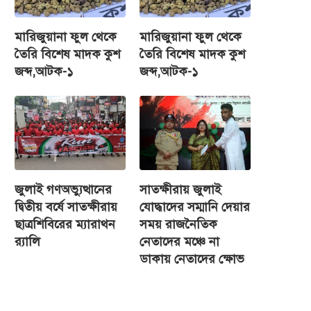
মারিজুয়ানা ফুল থেকে
মারিজুয়ানা ফুল থেকে
তৈরি বিশেষ মাদক কুশ
তৈরি বিশেষ মাদক কুশ
জব্দ,আটক-১
জব্দ,আটক-১
জুলাই গণঅভ্যুত্থানের
সাতক্ষীরায় জুলাই
দ্বিতীয় বর্ষে সাতক্ষীরায়
যোদ্ধাদের সম্মানি দেয়ার
ছাত্রশিবিরের ম্যারাথন
সময় রাজনৈতিক
র‌্যালি
নেতাদের মঞ্চে না
ডাকায় নেতাদের ক্ষোভ