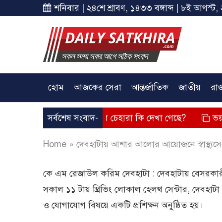
শনিবার | ২৪শে শ্রাবণ, ১৪৩৩ বঙ্গাব্দ | ৮ই আগস্ট, 
হোম
আজকের সেরা
আন্তর্জাতিক
জাতীয়
রা
বক্তব্য দিয়েছে? তার চেহারা কি দেখা গেছে?
সর্বশেষ সংবাদ-
ভয়াবহ লোডশেডি
Home
»
দেবহাটায় আশার আলোর আয়োজনে স্বাস্থ্যসেবা ও
কে এম রেজাউল করিম দেবহাটা : দেবহাটায় বেসরকার
সকাল ১১ টায় থ্রিভিং লোকাল হেলথ সেন্টার, দেবহাটা 
ও যোগাযোগ বিষয়ে একটি প্রশিক্ষন অনুষ্ঠিত হয়।