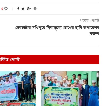
0
পরের পোস্ট
দেবহাটার সখিপুরে বিনামূল্যে চোখের ছানি অপারেশন
ক্যাম্প
পর্কিত পোস্ট