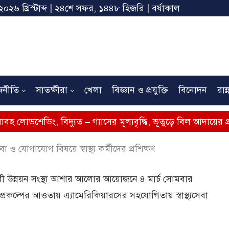
২০২৬ খ্রিস্টাব্দ | ২৪শে সফর, ১৪৪৮ হিজরি | বর্ষাকাল
জনীতি
সাতক্ষীরা
খেলা
বিজ্ঞান ও প্রযুক্তি
বিনোদন
রান্
ং, বিদ্যুত – গ্যাসের মূল্যবৃদ্ধি, ভূতুড়ে বিল আদায়ের প্রতিবাদে সাত
 যোগাযোগ বিষয়ে স্বাস্থ্য কর্মীদের প্রশিক্ষণ
ী উন্নয়ন সংস্থা আশার আলোর আয়োজনে ৪ মার্চ সোমবার
প্রকল্পের আওতায় এ্যামেরিকিয়ারসের সহযোগিতায় স্বাস্থ্যসেবা