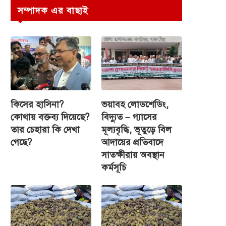
সম্পাদক এর বাছাই
কিসের হাসিনা?
ভয়াবহ লোডশেডিং,
কোথায় বক্তব্য দিয়েছে?
বিদ্যুত – গ্যাসের
তার চেহারা কি দেখা
মূল্যবৃদ্ধি, ভূতুড়ে বিল
গেছে?
আদায়ের প্রতিবাদে
সাতক্ষীরায় অবস্থান
কর্মসূচি