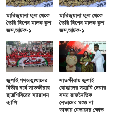
মারিজুয়ানা ফুল থেকে
মারিজুয়ানা ফুল থেকে
তৈরি বিশেষ মাদক কুশ
তৈরি বিশেষ মাদক কুশ
জব্দ,আটক-১
জব্দ,আটক-১
জুলাই গণঅভ্যুত্থানের
সাতক্ষীরায় জুলাই
দ্বিতীয় বর্ষে সাতক্ষীরায়
যোদ্ধাদের সম্মানি দেয়ার
ছাত্রশিবিরের ম্যারাথন
সময় রাজনৈতিক
র‌্যালি
নেতাদের মঞ্চে না
ডাকায় নেতাদের ক্ষোভ