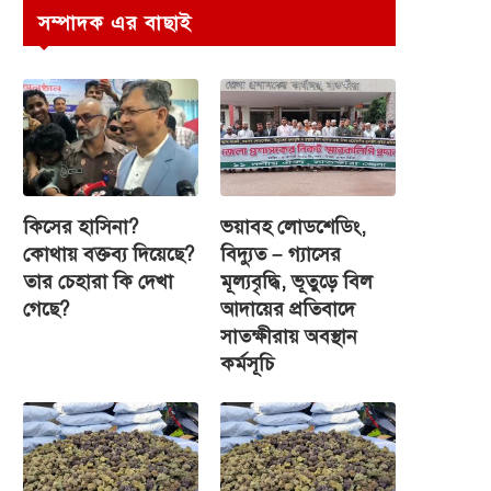
সম্পাদক এর বাছাই
কিসের হাসিনা?
ভয়াবহ লোডশেডিং,
কোথায় বক্তব্য দিয়েছে?
বিদ্যুত – গ্যাসের
তার চেহারা কি দেখা
মূল্যবৃদ্ধি, ভূতুড়ে বিল
গেছে?
আদায়ের প্রতিবাদে
সাতক্ষীরায় অবস্থান
কর্মসূচি