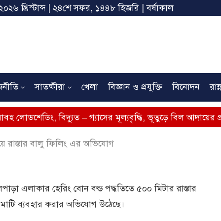
২০২৬ খ্রিস্টাব্দ | ২৪শে সফর, ১৪৪৮ হিজরি | বর্ষাকাল
জনীতি
সাতক্ষীরা
খেলা
বিজ্ঞান ও প্রযুক্তি
বিনোদন
রান্
, বিদ্যুত – গ্যাসের মূল্যবৃদ্ধি, ভূতুড়ে বিল আদায়ের প্রতিবাদে সাতক
িয়ে রাস্তার বালু ফিলিং এর অভিযোগ
ড়া এলাকার হেরিং বোন বল্ড পদ্ধতিতে ৫০০ মিটার রাস্তার
মে মাটি ব্যবহার করার অভিযোগ উঠেছে।