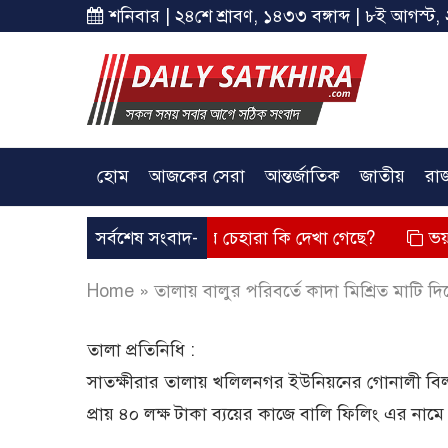
শনিবার | ২৪শে শ্রাবণ, ১৪৩৩ বঙ্গাব্দ | ৮ই আগস্ট, 
হোম
আজকের সেরা
আন্তর্জাতিক
জাতীয়
রা
ক্তব্য দিয়েছে? তার চেহারা কি দেখা গেছে?
সর্বশেষ সংবাদ-
ভয়াবহ লোডশেডিং
Home
»
তালায় বালুর পরিবর্তে কাদা মিশ্রিত মাটি দ
তালা প্রতিনিধি :
সাতক্ষীরার তালায় খলিলনগর ইউনিয়নের গোনালী বিলপা
প্রায় ৪০ লক্ষ টাকা ব্যয়ের কাজে বালি ফিলিং এর না