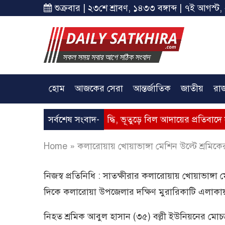
শুক্রবার | ২৩শে শ্রাবণ, ১৪৩৩ বঙ্গাব্দ | ৭ই আগস্ট,
হোম
আজকের সেরা
আন্তর্জাতিক
জাতীয়
রা
 – গ্যাসের মূল্যবৃদ্ধি, ভূতুড়ে বিল আদায়ের প্রতিবাদে সাতক্ষীরায় অব
সর্বশেষ সংবাদ-
Home
»
কলারোয়ায় খোয়াভাঙ্গা মেশিন উল্টে শ্রমিকের 
নিজস্ব প্রতিনিধি : সাতক্ষীরার কলারোয়ায় খোয়াভাঙ্গা 
দিকে কলারোয়া উপজেলার দক্ষিণ মুরারিকাটি এলাকা
নিহত শ্রমিক আবুল হাসান (৩৫) বল্লী ইউনিয়নের মোচড়া