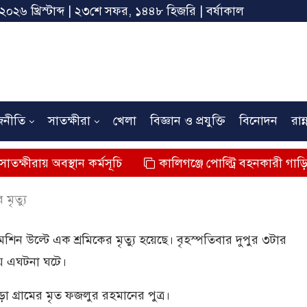
 ২০২৬ খ্রিস্টাব্দ | ২৩শে সফর, ১৪৪৮ হিজরি | বর্ষাকাল
জনীতি
সাতক্ষীরা
খেলা
বিজ্ঞান ও প্রযুক্তি
বিনোদন
রান্
স্থান কর্মসূচি
কালিগঞ্জে পোল্ট্রি বহনকারী গাড়ির ধাক্কায় শিশু
মৃত্যু
মেশিন উল্টে এক শ্রমিকের মৃত্যু হয়েছে। বৃহস্পতিবার দুপুর ৩টার
য় এঘটনা ঘটে।
 গ্রামের মৃত ফজলুর রহমানের পুত্র।