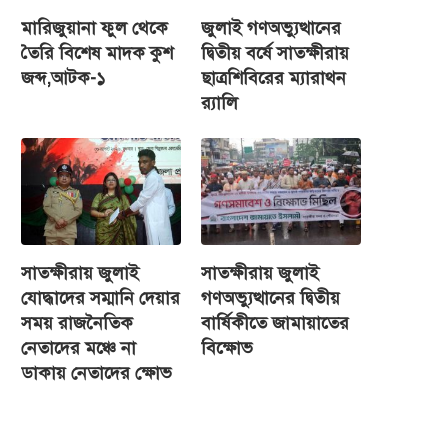
মারিজুয়ানা ফুল থেকে
জুলাই গণঅভ্যুত্থানের
তৈরি বিশেষ মাদক কুশ
দ্বিতীয় বর্ষে সাতক্ষীরায়
জব্দ,আটক-১
ছাত্রশিবিরের ম্যারাথন
র‌্যালি
সাতক্ষীরায় জুলাই
সাতক্ষীরায় জুলাই
যোদ্ধাদের সম্মানি দেয়ার
গণঅভ্যুত্থানের দ্বিতীয়
সময় রাজনৈতিক
বার্ষিকীতে জামায়াতের
নেতাদের মঞ্চে না
বিক্ষোভ
ডাকায় নেতাদের ক্ষোভ