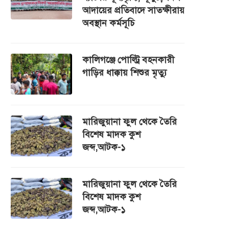
আদায়ের প্রতিবাদে সাতক্ষীরায়
অবস্থান কর্মসূচি
কালিগঞ্জে পোল্ট্রি বহনকারী
গাড়ির ধাক্কায় শিশুর মৃত্যু
মারিজুয়ানা ফুল থেকে তৈরি
বিশেষ মাদক কুশ
জব্দ,আটক-১
মারিজুয়ানা ফুল থেকে তৈরি
বিশেষ মাদক কুশ
জব্দ,আটক-১