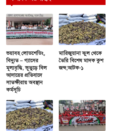
ভয়াবহ লোডশেডিং,
মারিজুয়ানা ফুল থেকে
বিদ্যুত – গ্যাসের
তৈরি বিশেষ মাদক কুশ
মূল্যবৃদ্ধি, ভূতুড়ে বিল
জব্দ,আটক-১
আদায়ের প্রতিবাদে
সাতক্ষীরায় অবস্থান
কর্মসূচি