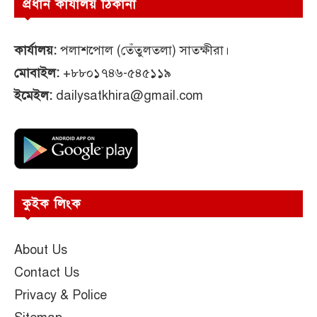
প্রধান কার্যালয় ঠিকানা
কার্যালয়:
পলাশপোল (তেঁতুলতলা) সাতক্ষীরা।
মোবাইল:
+৮৮০১৭৪৬-৫৪৫১১৯
ইমেইল:
dailysatkhira@gmail.com
কুইক লিংক
About Us
Contact Us
Privacy & Police