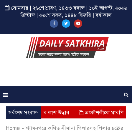
সোমবার | ২৬শে শ্রাবণ, ১৪৩৩ বঙ্গাব্দ | ১০ই আগস্ট, ২০২৬
খ্রিস্টাব্দ | ২৬শে সফর, ১৪৪৮ হিজরি | বর্ষাকাল
কালাম সরদারের লাশ উদ্ধার
সর্বশেষ সংবাদ-
প্রকৌশলীকে মারপিটের মামলায়
Home
»
শ্যামনগরে কথিত সীমানা পিলারসহ পিলার চক্রের