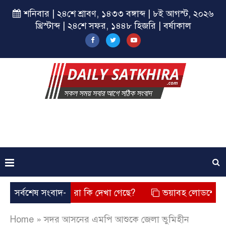
শনিবার | ২৪শে শ্রাবণ, ১৪৩৩ বঙ্গাব্দ | ৮ই আগস্ট, ২০২৬
খ্রিস্টাব্দ | ২৪শে সফর, ১৪৪৮ হিজরি | বর্ষাকাল
েছে? তার চেহারা কি দেখা গেছে?
সর্বশেষ সংবাদ-
ভয়াবহ লোডশেডিং, বিদ্যুত –
Home
»
সদর আসনের এমপি আশুকে জেলা ভুমিহীন