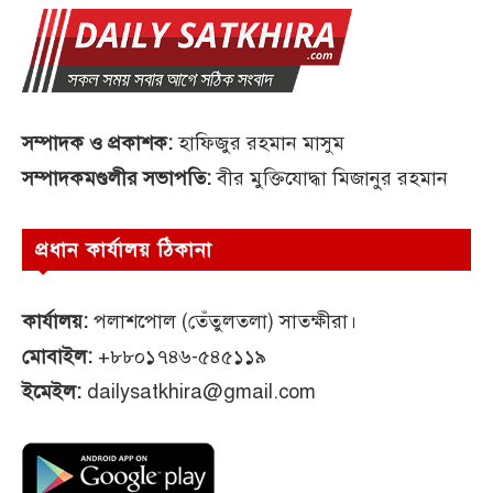
সম্পাদক ও প্রকাশক:
হাফিজুর রহমান মাসুম
সম্পাদকমণ্ডলীর সভাপতি:
বীর মুক্তিযোদ্ধা মিজানুর রহমান
প্রধান কার্যালয় ঠিকানা
কার্যালয়:
পলাশপোল (তেঁতুলতলা) সাতক্ষীরা।
মোবাইল:
+৮৮০১৭৪৬-৫৪৫১১৯
ইমেইল:
dailysatkhira@gmail.com