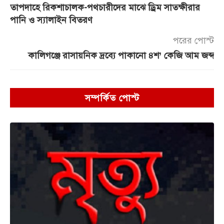
তাপদাহে রিকশাচালক-পথচারী‌দের‌ মাঝে ড্রিম সাতক্ষীরার
পা‌নি ও স্যালাইন বিতরণ
পরের পোস্ট
কালিগঞ্জে রাসায়নিক দ্রব্যে পাকানো ৪শ’ কেজি আম জব্দ
সম্পর্কিত পোস্ট