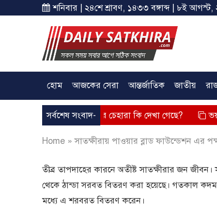
শনিবার | ২৪শে শ্রাবণ, ১৪৩৩ বঙ্গাব্দ | ৮ই আগস্ট, 
হোম
আজকের সেরা
আন্তর্জাতিক
জাতীয়
রা
বক্তব্য দিয়েছে? তার চেহারা কি দেখা গেছে?
সর্বশেষ সংবাদ-
ভয়াবহ লোডশেডি
Home
»
সাতক্ষীরায় পাওয়ার ব্লাড ফাউন্ডেশন এর 
তীব্র তাপদাহের কারনে অতীষ্ট সাতক্ষীরার জন জীবন। স
থেকে ঠান্ডা সরবত বিতরণ করা হয়েছে। গতকাল কদমত
মধ্যে এ শরবরত বিতরণ করেন।