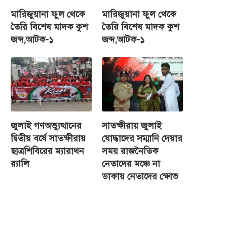
মারিজুয়ানা ফুল থেকে
মারিজুয়ানা ফুল থেকে
তৈরি বিশেষ মাদক কুশ
তৈরি বিশেষ মাদক কুশ
জব্দ,আটক-১
জব্দ,আটক-১
জুলাই গণঅভ্যুত্থানের
সাতক্ষীরায় জুলাই
দ্বিতীয় বর্ষে সাতক্ষীরায়
যোদ্ধাদের সম্মানি দেয়ার
ছাত্রশিবিরের ম্যারাথন
সময় রাজনৈতিক
র‌্যালি
নেতাদের মঞ্চে না
ডাকায় নেতাদের ক্ষোভ