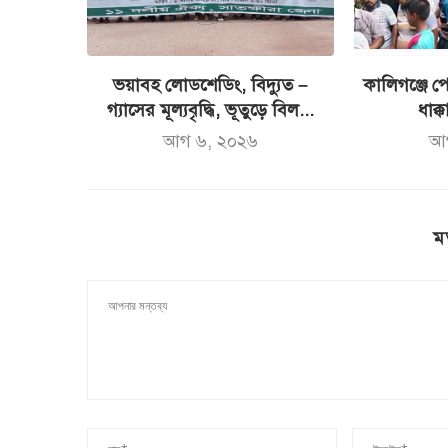
ভয়াবহ লোডশেডিং, বিদ্যুত –
কালিগঞ্জে পো
গ্যাসের মূল্যবৃদ্ধি, ভূতুড়ে বিল...
ধাক্ক
আগ ৬, ২০২৬
আ
ম