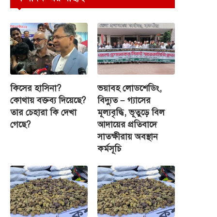
কিসের হাসিনা?
ভয়াবহ লোডশেডিং,
কোথায় বক্তব্য দিয়েছে?
বিদ্যুত – গ্যাসের
তার চেহারা কি দেখা
মূল্যবৃদ্ধি, ভূতুড়ে বিল
গেছে?
আদায়ের প্রতিবাদে
সাতক্ষীরায় অবস্থান
কর্মসূচি