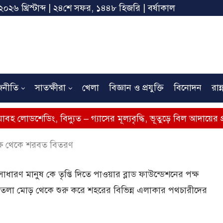
২০২৬ খ্রিস্টাব্দ | ২৪শে সফর, ১৪৪৮ হিজরি | বর্ষাকাল
জনীতি
সাতক্ষীরা
খেলা
বিজ্ঞান ও প্রযুক্তি
বিনোদন
রান্
ং, বিদ্যুত – গ্যাসের মূল্যবৃদ্ধি, ভূতুড়ে বিল আদায়ের প্রতিবাদে সাত
পক্ষ থেকে শরবত বিতরণ
াধারণ মানুষ কে তৃপ্তি দিতে পাওয়ার ব্লাড ফাউন্ডেশনের পক্ষ
লা মোড় থেকে শুরু করে শহরের বিভিন্ন এলাকার পথচারীদের