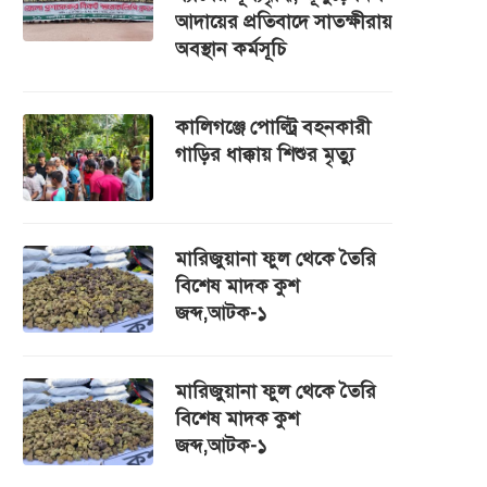
আদায়ের প্রতিবাদে সাতক্ষীরায়
অবস্থান কর্মসূচি
কালিগঞ্জে পোল্ট্রি বহনকারী
গাড়ির ধাক্কায় শিশুর মৃত্যু
মারিজুয়ানা ফুল থেকে তৈরি
বিশেষ মাদক কুশ
জব্দ,আটক-১
মারিজুয়ানা ফুল থেকে তৈরি
বিশেষ মাদক কুশ
জব্দ,আটক-১