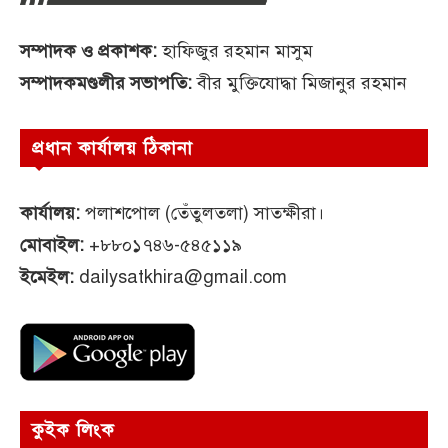
সম্পাদক ও প্রকাশক:
হাফিজুর রহমান মাসুম
সম্পাদকমণ্ডলীর সভাপতি:
বীর মুক্তিযোদ্ধা মিজানুর রহমান
প্রধান কার্যালয় ঠিকানা
কার্যালয়:
পলাশপোল (তেঁতুলতলা) সাতক্ষীরা।
মোবাইল:
+৮৮০১৭৪৬-৫৪৫১১৯
ইমেইল:
dailysatkhira@gmail.com
কুইক লিংক