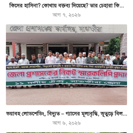
কিসের হাসিনা? কোথায় বক্তব্য দিয়েছে? তার চেহারা কি...
আগ ৭, ২০২৬
ভয়াবহ লোডশেডিং, বিদ্যুত – গ্যাসের মূল্যবৃদ্ধি, ভূতুড়ে বিল...
আগ ৬, ২০২৬