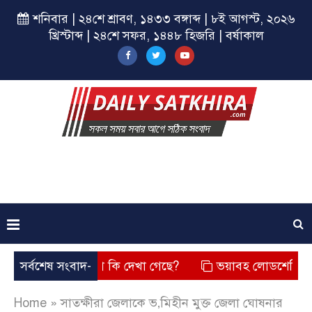
শনিবার | ২৪শে শ্রাবণ, ১৪৩৩ বঙ্গাব্দ | ৮ই আগস্ট, ২০২৬
খ্রিস্টাব্দ | ২৪শে সফর, ১৪৪৮ হিজরি | বর্ষাকাল
? তার চেহারা কি দেখা গেছে?
সর্বশেষ সংবাদ-
ভয়াবহ লোডশেডিং, বিদ্যুত – গ্
Home
»
সাতক্ষীরা জেলাকে ভ‚মিহীন মুক্ত জেলা ঘোষনার