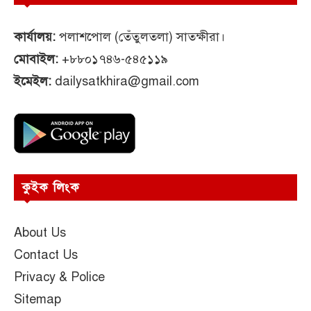
কার্যালয়:
পলাশপোল (তেঁতুলতলা) সাতক্ষীরা।
মোবাইল:
+৮৮০১৭৪৬-৫৪৫১১৯
ইমেইল:
dailysatkhira@gmail.com
কুইক লিংক
About Us
Contact Us
Privacy & Police
Sitemap