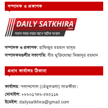
সম্পাদক ও প্রকাশক
সম্পাদক ও প্রকাশক:
হাফিজুর রহমান মাসুম
সম্পাদকমণ্ডলীর সভাপতি:
বীর মুক্তিযোদ্ধা মিজানুর রহমান
প্রধান কার্যালয় ঠিকানা
কার্যালয়:
পলাশপোল (তেঁতুলতলা) সাতক্ষীরা।
মোবাইল:
+৮৮০১৭৪৬-৫৪৫১১৯
ইমেইল:
dailysatkhira@gmail.com