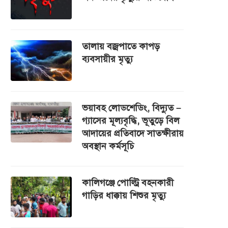
তালায় বজ্রপাতে কাপড়
ব্যবসায়ীর মৃত্যু
ভয়াবহ লোডশেডিং, বিদ্যুত –
গ্যাসের মূল্যবৃদ্ধি, ভূতুড়ে বিল
আদায়ের প্রতিবাদে সাতক্ষীরায়
অবস্থান কর্মসূচি
কালিগঞ্জে পোল্ট্রি বহনকারী
গাড়ির ধাক্কায় শিশুর মৃত্যু