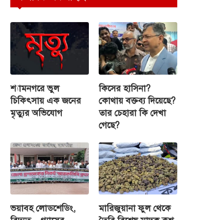
শ্যামনগরে ভুল
কিসের হাসিনা?
চিকিৎসায় এক জনের
কোথায় বক্তব্য দিয়েছে?
মৃত্যুর অভিযোগ
তার চেহারা কি দেখা
গেছে?
ভয়াবহ লোডশেডিং,
মারিজুয়ানা ফুল থেকে