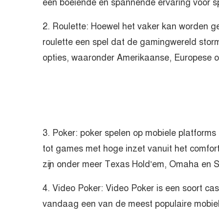
een ​​boeiende en spannende ervaring voor sp
2. Roulette: Hoewel het vaker kan worden g
roulette een spel dat de gamingwereld stor
opties, waaronder Amerikaanse, Europese of
3. Poker: poker spelen op mobiele platforms 
tot games met hoge inzet vanuit het comfor
zijn onder meer Texas Hold’em, Omaha en S
4. Video Poker: Video Poker is een soort casin
vandaag een van de meest populaire mobiele