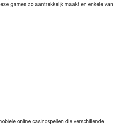
t deze games zo aantrekkelijk maakt en enkele van
mobiele online casinospellen die verschillende