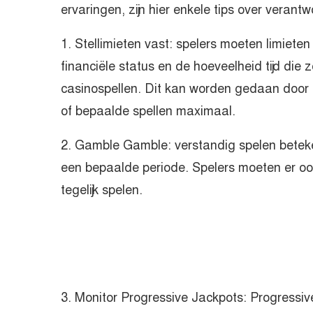
ervaringen, zijn hier enkele tips over veran
1. Stellimieten vast: spelers moeten limieten
financiële status en de hoeveelheid tijd die
casinospellen. Dit kan worden gedaan door 
of bepaalde spellen maximaal.
2. Gamble Gamble: verstandig spelen betek
een bepaalde periode. Spelers moeten er ook
tegelijk spelen.
3. Monitor Progressive Jackpots: Progressi