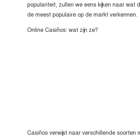
populariteit, zullen we eens kijken naar wa
de meest populaire op de markt verkennen.
Online Casiños: wat zijn ze?
Casiños verwijst naar verschillende soorten 