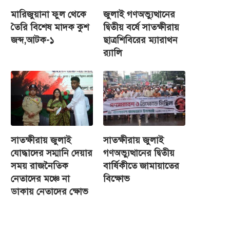
মারিজুয়ানা ফুল থেকে
জুলাই গণঅভ্যুত্থানের
তৈরি বিশেষ মাদক কুশ
দ্বিতীয় বর্ষে সাতক্ষীরায়
জব্দ,আটক-১
ছাত্রশিবিরের ম্যারাথন
র‌্যালি
সাতক্ষীরায় জুলাই
সাতক্ষীরায় জুলাই
যোদ্ধাদের সম্মানি দেয়ার
গণঅভ্যুত্থানের দ্বিতীয়
সময় রাজনৈতিক
বার্ষিকীতে জামায়াতের
নেতাদের মঞ্চে না
বিক্ষোভ
ডাকায় নেতাদের ক্ষোভ