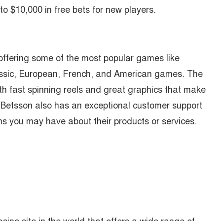
o $10,000 in free bets for new players.
 offering some of the most popular games like
 classic, European, French, and American games. The
ith fast spinning reels and great graphics that make
Betsson also has an exceptional customer support
ns you may have about their products or services.