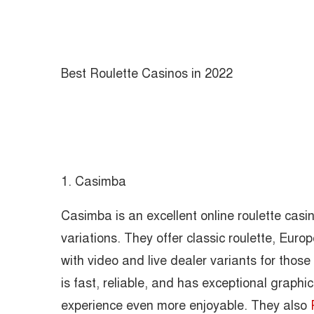
Best Roulette Casinos in 2022
1. Casimba
Casimba is an excellent online roulette casi
variations. They offer classic roulette, Eu
with video and live dealer variants for those 
is fast, reliable, and has exceptional graph
experience even more enjoyable. They also