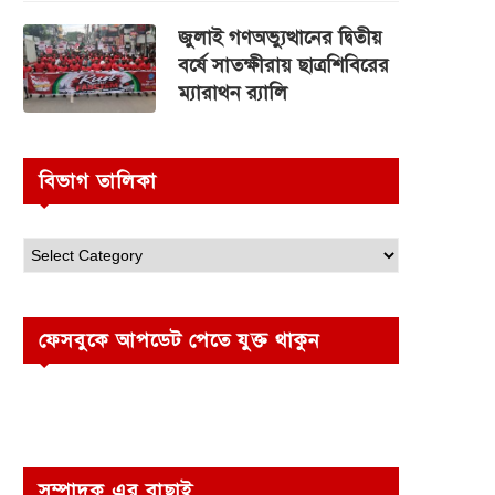
জুলাই গণঅভ্যুত্থানের দ্বিতীয়
বর্ষে সাতক্ষীরায় ছাত্রশিবিরের
ম্যারাথন র‌্যালি
বিভাগ তালিকা
ফেসবুকে আপডেট পেতে যুক্ত থাকুন
সম্পাদক এর বাছাই