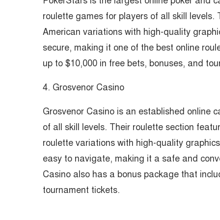
PokerStars is the largest online poker and ca
roulette games for players of all skill levels
American variations with high-quality graphi
secure, making it one of the best online rou
up to $10,000 in free bets, bonuses, and tou
4. Grosvenor Casino
Grosvenor Casino is an established online c
of all skill levels. Their roulette section fe
roulette variations with high-quality graphic
easy to navigate, making it a safe and conv
Casino also has a bonus package that includ
tournament tickets.