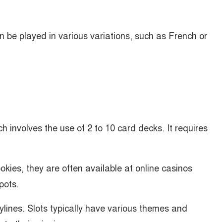
 be played in various variations, such as French or
 involves the use of 2 to 10 card decks. It requires
kies, they are often available at online casinos
pots.
ylines. Slots typically have various themes and