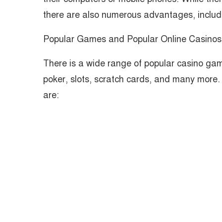
there are also numerous advantages, including
Popular Games and Popular Online Casinos
There is a wide range of popular casino game
poker, slots, scratch cards, and many more
are: