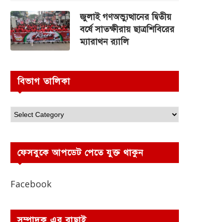
জুলাই গণঅভ্যুত্থানের দ্বিতীয়
বর্ষে সাতক্ষীরায় ছাত্রশিবিরের
ম্যারাথন র‌্যালি
বিভাগ তালিকা
ফেসবুকে আপডেট পেতে যুক্ত থাকুন
Facebook
সম্পাদক এর বাছাই