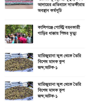
আদায়ের প্রতিবাদে সাতক্ষীরায়
অবস্থান কর্মসূচি
কালিগঞ্জে পোল্ট্রি বহনকারী
গাড়ির ধাক্কায় শিশুর মৃত্যু
মারিজুয়ানা ফুল থেকে তৈরি
বিশেষ মাদক কুশ
জব্দ,আটক-১
মারিজুয়ানা ফুল থেকে তৈরি
বিশেষ মাদক কুশ
জব্দ,আটক-১