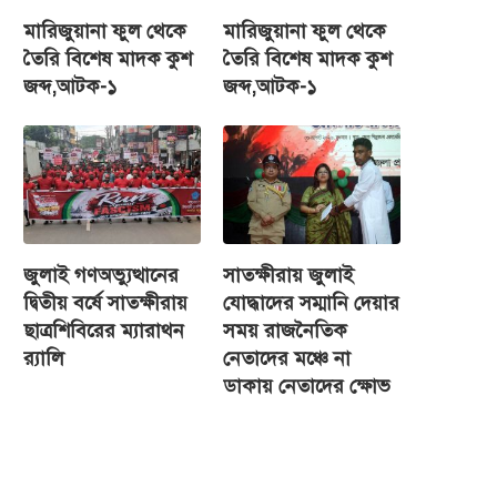
মারিজুয়ানা ফুল থেকে
মারিজুয়ানা ফুল থেকে
তৈরি বিশেষ মাদক কুশ
তৈরি বিশেষ মাদক কুশ
জব্দ,আটক-১
জব্দ,আটক-১
জুলাই গণঅভ্যুত্থানের
সাতক্ষীরায় জুলাই
দ্বিতীয় বর্ষে সাতক্ষীরায়
যোদ্ধাদের সম্মানি দেয়ার
ছাত্রশিবিরের ম্যারাথন
সময় রাজনৈতিক
র‌্যালি
নেতাদের মঞ্চে না
ডাকায় নেতাদের ক্ষোভ