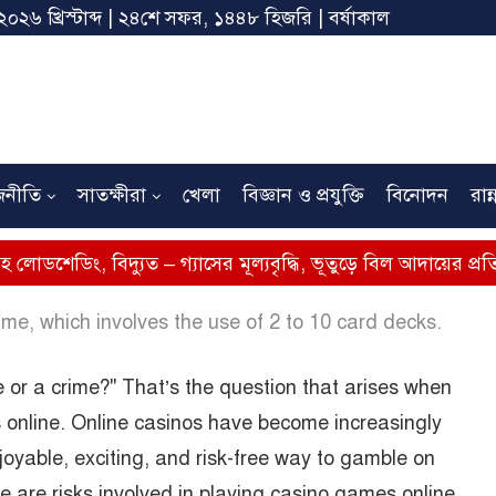
২০২৬ খ্রিস্টাব্দ | ২৪শে সফর, ১৪৪৮ হিজরি | বর্ষাকাল
জনীতি
সাতক্ষীরা
খেলা
বিজ্ঞান ও প্রযুক্তি
বিনোদন
রান্
িদ্যুত – গ্যাসের মূল্যবৃদ্ধি, ভূতুড়ে বিল আদায়ের প্রতিবাদে সাতক্ষী
me, which involves the use of 2 to 10 card decks.
or a crime?" That’s the question that arises when
online. Online casinos have become increasingly
oyable, exciting, and risk-free way to gamble on
e are risks involved in playing casino games online,