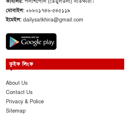
কার্যালয়:
পলাশপোল (তেঁতুলতলা) সাতক্ষীরা।
মোবাইল:
+৮৮০১৭৪৬-৫৪৫১১৯
ইমেইল:
dailysatkhira@gmail.com
কুইক লিংক
About Us
Contact Us
Privacy & Police
Sitemap