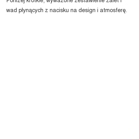
Poniżej krótkie, wyważone zestawienie zalet i
wad płynących z nacisku na design i atmosferę.