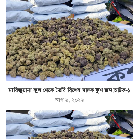
মারিজুয়ানা ফুল থেকে তৈরি বিশেষ মাদক কুশ জব্দ,আটক-১
আগ ৬, ২০২৬