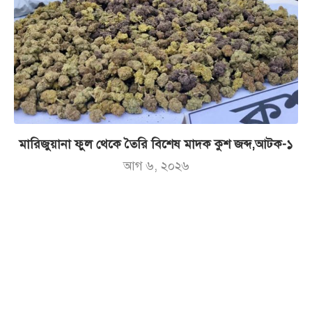
মারিজুয়ানা ফুল থেকে তৈরি বিশেষ মাদক কুশ জব্দ,আটক-১
আগ ৬, ২০২৬