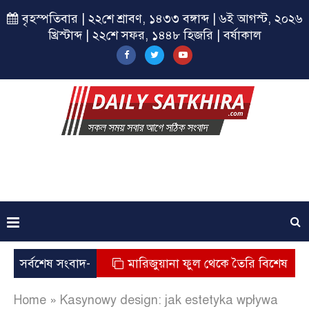
বৃহস্পতিবার | ২২শে শ্রাবণ, ১৪৩৩ বঙ্গাব্দ | ৬ই আগস্ট, ২০২৬
খ্রিস্টাব্দ | ২২শে সফর, ১৪৪৮ হিজরি | বর্ষাকাল
িশুর মৃত্যু
সর্বশেষ সংবাদ-
মারিজুয়ানা ফুল থেকে তৈরি বিশেষ মাদক কুশ জ
Home
»
Kasynowy design: jak estetyka wpływa