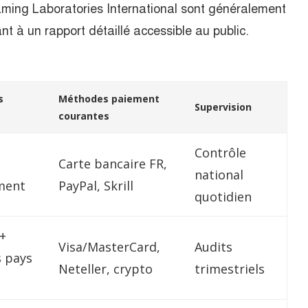
aming Laboratories International sont généralement
nt à un rapport détaillé accessible au public.
s
Méthodes paiement
Supervision
courantes
Contrôle
Carte bancaire FR,
national
ment
PayPal, Skrill
quotidien
+
Visa/MasterCard,
Audits
s pays
Neteller, crypto
trimestriels