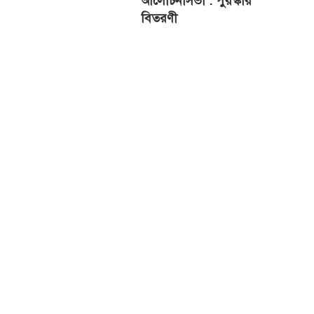
আলোচনাসভা : পুরস্কার
বিতরণী