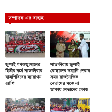
সম্পাদক এর বাছাই
জুলাই গণঅভ্যুত্থানের
সাতক্ষীরায় জুলাই
দ্বিতীয় বর্ষে সাতক্ষীরায়
যোদ্ধাদের সম্মানি দেয়ার
ছাত্রশিবিরের ম্যারাথন
সময় রাজনৈতিক
র‌্যালি
নেতাদের মঞ্চে না
ডাকায় নেতাদের ক্ষোভ