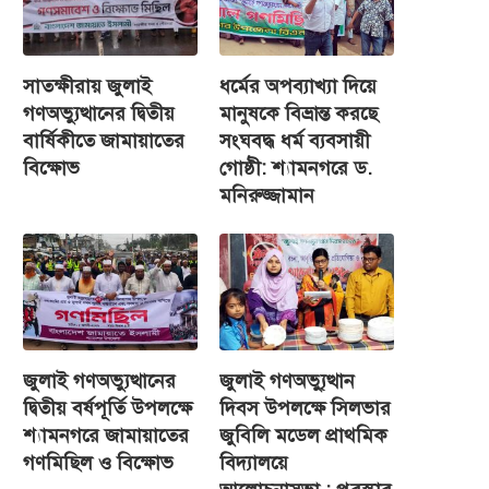
সাতক্ষীরায় জুলাই
ধর্মের অপব্যাখ্যা দিয়ে
গণঅভ্যুত্থানের দ্বিতীয়
মানুষকে বিভ্রান্ত করছে
বার্ষিকীতে জামায়াতের
সংঘবদ্ধ ধর্ম ব্যবসায়ী
বিক্ষোভ
গোষ্ঠী: শ্যামনগরে ড.
মনিরুজ্জামান
জুলাই গণঅভ্যুত্থানের
জুলাই গণঅভ্যু্ত্থান
দ্বিতীয় বর্ষপূর্তি উপলক্ষে
দিবস উপলক্ষে সিলভার
শ্যামনগরে জামায়াতের
জুবিলি মডেল প্রাথমিক
গণমিছিল ও বিক্ষোভ
বিদ্যালয়ে