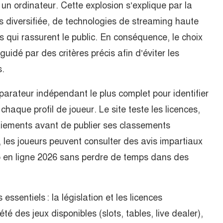
un ordinateur. Cette explosion s’explique par la
s diversifiée, de technologies de streaming haute
 qui rassurent le public. En conséquence, le choix
e guidé par des critères précis afin d’éviter les
s.
rateur indépendant le plus complet pour identifier
haque profil de joueur. Le site teste les licences,
 paiements avant de publier ses classements
 les joueurs peuvent consulter des avis impartiaux
no en ligne 2026 sans perdre de temps dans des
essentiels : la législation et les licences
été des jeux disponibles (slots, tables, live dealer),