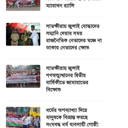
ম্যারাথন র‌্যালি
সাতক্ষীরায় জুলাই যোদ্ধাদের
সম্মানি দেয়ার সময়
রাজনৈতিক নেতাদের মঞ্চে না
ডাকায় নেতাদের ক্ষোভ
সাতক্ষীরায় জুলাই
গণঅভ্যুত্থানের দ্বিতীয়
বার্ষিকীতে জামায়াতের
বিক্ষোভ
ধর্মের অপব্যাখ্যা দিয়ে
মানুষকে বিভ্রান্ত করছে
সংঘবদ্ধ ধর্ম ব্যবসায়ী গোষ্ঠী: