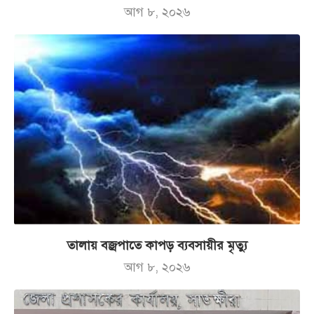
আগ ৮, ২০২৬
তালায় বজ্রপাতে কাপড় ব্যবসায়ীর মৃত্যু
আগ ৮, ২০২৬