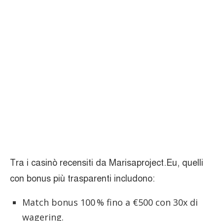
Tra i casinò recensiti da Marisaproject.Eu, quelli
con bonus più trasparenti includono:
Match bonus 100 % fino a €500 con 30x di
wagering.