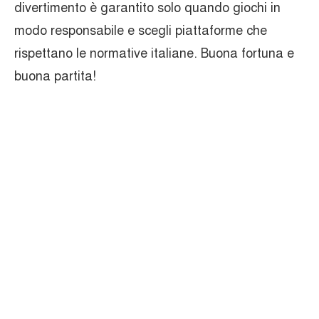
divertimento è garantito solo quando giochi in
modo responsabile e scegli piattaforme che
rispettano le normative italiane. Buona fortuna e
buona partita!