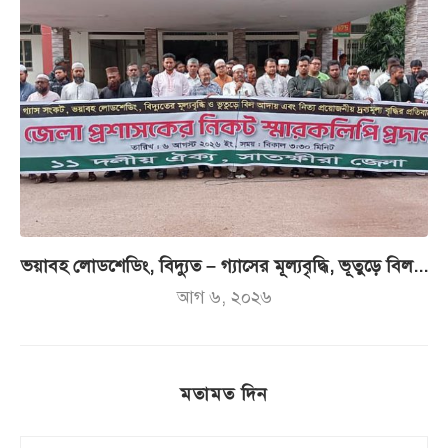
ভয়াবহ লোডশেডিং, বিদ্যুত – গ্যাসের মূল্যবৃদ্ধি, ভূতুড়ে বিল...
আগ ৬, ২০২৬
মতামত দিন