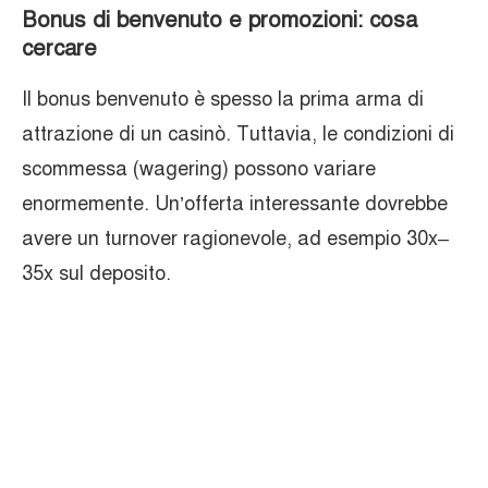
Bonus di benvenuto e promozioni: cosa
cercare
Il bonus benvenuto è spesso la prima arma di
attrazione di un casinò. Tuttavia, le condizioni di
scommessa (wagering) possono variare
enormemente. Un’offerta interessante dovrebbe
avere un turnover ragionevole, ad esempio 30x–
35x sul deposito.