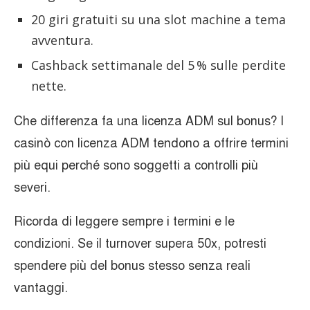
20 giri gratuiti su una slot machine a tema
avventura.
Cashback settimanale del 5 % sulle perdite
nette.
Che differenza fa una licenza ADM sul bonus? I
casinò con licenza ADM tendono a offrire termini
più equi perché sono soggetti a controlli più
severi.
Ricorda di leggere sempre i termini e le
condizioni. Se il turnover supera 50x, potresti
spendere più del bonus stesso senza reali
vantaggi.