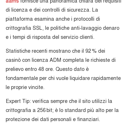
aams
fornisce una panoramica chiara dei requisiti
di licenza e dei controlli di sicurezza. La
piattaforma esamina anche i protocolli di
crittografia SSL, le politiche anti‑lavaggio denaro
e i tempi di risposta del servizio clienti.
Statistiche recenti mostrano che il 92 % dei
casinò con licenza ADM completa le richieste di
prelievo entro 48 ore. Questo dato è
fondamentale per chi vuole liquidare rapidamente
le proprie vincite.
Expert Tip: verifica sempre che il sito utilizzi la
crittografia a 256 bit; è lo standard più alto per la
protezione dei dati personali e finanziari.