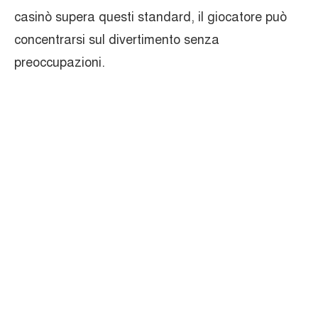
casinò supera questi standard, il giocatore può
concentrarsi sul divertimento senza
preoccupazioni.