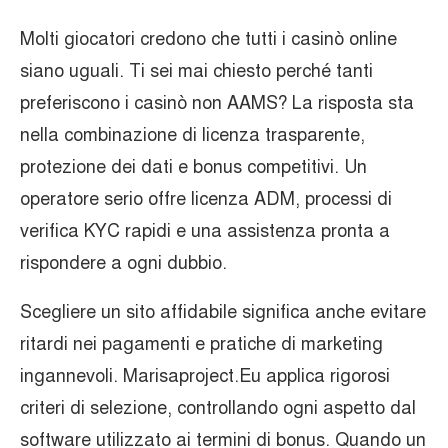
Molti giocatori credono che tutti i casinò online
siano uguali. Ti sei mai chiesto perché tanti
preferiscono i casinò non AAMS? La risposta sta
nella combinazione di licenza trasparente,
protezione dei dati e bonus competitivi. Un
operatore serio offre licenza ADM, processi di
verifica KYC rapidi e una assistenza pronta a
rispondere a ogni dubbio.
Scegliere un sito affidabile significa anche evitare
ritardi nei pagamenti e pratiche di marketing
ingannevoli. Marisaproject.Eu applica rigorosi
criteri di selezione, controllando ogni aspetto dal
software utilizzato ai termini di bonus. Quando un