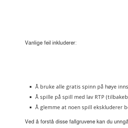
Vanlige feil inkluderer:
Å bruke alle gratis spinn på høye inns
Å spille på spill med lav RTP (tilbake
Å glemme at noen spill ekskluderer 
Ved å forstå disse fallgruvene kan du unngå 