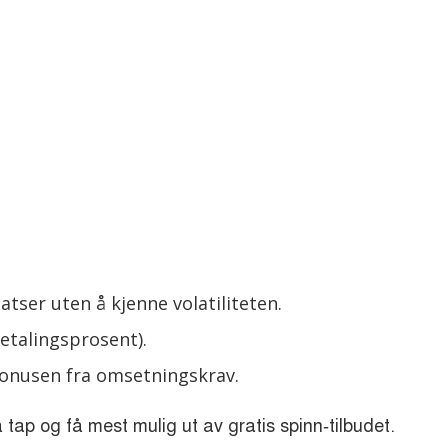
atser uten å kjenne volatiliteten.
betalingsprosent).
bonusen fra omsetningskrav.
tap og få mest mulig ut av gratis spinn‑tilbudet.