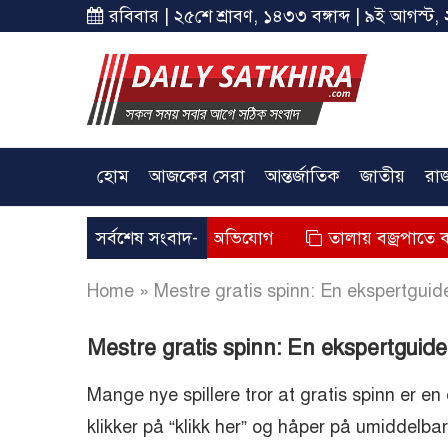
রবিবার | ২৫শে শ্রাবণ, ১৪৩৩ বঙ্গাব্দ | ৯ই আগস্ট, 
হোম
আজকের সেরা
আন্তর্জাতিক
জাতীয়
রা
সায় এক জনের মৃত্যুর অভিযোগ
সর্বশেষ সংবাদ-
তালায় বজ্রপাতে কাপড় ব্যবসা
Home
»
Mestre gratis spinn: En ekspertguide
Mestre gratis spinn: En ekspertguide
Mange nye spillere tror at gratis spinn er en 
klikker på “klikk her” og håper på umiddelba