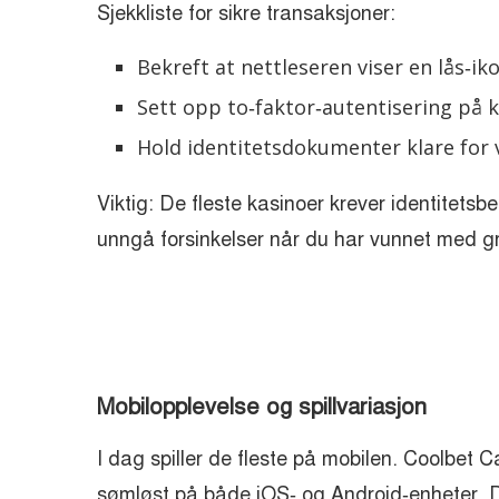
Sjekkliste for sikre transaksjoner:
Bekreft at nettleseren viser en lås‑ik
Sett opp to‑faktor‑autentisering på 
Hold identitetsdokumenter klare for v
Viktig: De fleste kasinoer krever identitetsbek
unngå forsinkelser når du har vunnet med gr
Mobilopplevelse og spillvariasjon
I dag spiller de fleste på mobilen. Coolbet 
sømløst på både iOS‑ og Android‑enheter. 