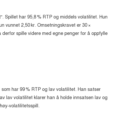
. Spillet har 95,8 % RTP og middels volatilitet. Hun
 hun vunnet 2,50 kr. Omsetningskravet er 30 ×
 derfor spille videre med egne penger for å oppfylle
 som har 99 % RTP og lav volatilitet. Han satser
av lav volatilitet klarer han å holde innsatsen lav og
y‑volatilitetsspill.