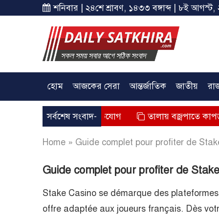
শনিবার | ২৪শে শ্রাবণ, ১৪৩৩ বঙ্গাব্দ | ৮ই আগস্ট, 
হোম
আজকের সেরা
আন্তর্জাতিক
জাতীয়
রা
 এক জনের মৃত্যুর অভিযোগ
সর্বশেষ সংবাদ-
তালায় বজ্রপাতে কাপড় ব্যবসায়ীর
Home
»
Guide complet pour profiter de Stake
Guide complet pour profiter de Stake
Stake Casino se démarque des plateformes c
offre adaptée aux joueurs français. Dès votr