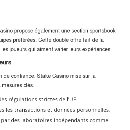
 Casino propose également une section sportsbook
pes préférées. Cette double offre fait de la
 les joueurs qui aiment varier leurs expériences.
ueurs
on de confiance. Stake Casino mise sur la
s mesures clés.
des régulations strictes de l’UE.
es les transactions et données personnelles.
és par des laboratoires indépendants comme