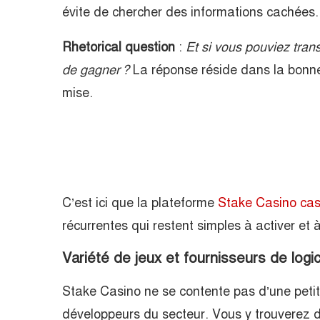
évite de chercher des informations cachées.
Rhetorical question
:
Et si vous pouviez tra
de gagner ?
La réponse réside dans la bonne 
mise.
C’est ici que la plateforme
Stake Casino cas
récurrentes qui restent simples à activer et
Variété de jeux et fournisseurs de logic
Stake Casino ne se contente pas d’une petite 
développeurs du secteur. Vous y trouverez d