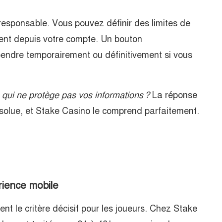
 responsable. Vous pouvez définir des limites de
ent depuis votre compte. Un bouton
pendre temporairement ou définitivement si vous
e qui ne protège pas vos informations ?
La réponse
é absolue, et Stake Casino le comprend parfaitement.
érience mobile
nt le critère décisif pour les joueurs. Chez Stake