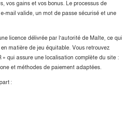
ts, vos gains et vos bonus. Le processus de
 e‑mail valide, un mot de passe sécurisé et une
e licence délivrée par l’autorité de Malte, ce qui
en matière de jeu équitable. Vous retrouvez
» qui assure une localisation complète du site :
ophone et méthodes de paiement adaptées.
art :