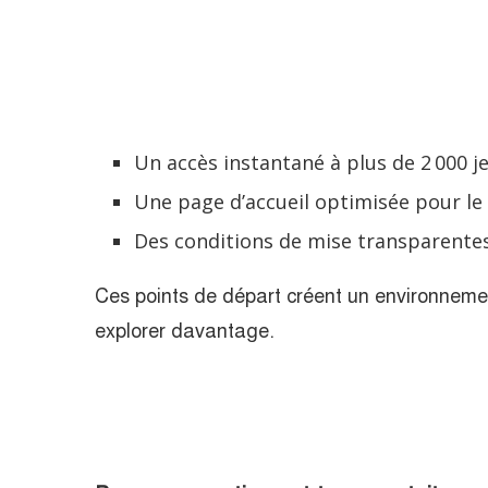
Un accès instantané à plus de 2 000 je
Une page d’accueil optimisée pour le
Des conditions de mise transparente
Ces points de départ créent un environnemen
explorer davantage.