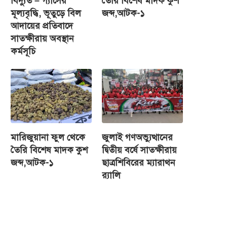
বিদ্যুত – গ্যাসের
তৈরি বিশেষ মাদক কুশ
মূল্যবৃদ্ধি, ভূতুড়ে বিল
জব্দ,আটক-১
আদায়ের প্রতিবাদে
সাতক্ষীরায় অবস্থান
কর্মসূচি
মারিজুয়ানা ফুল থেকে
জুলাই গণঅভ্যুত্থানের
তৈরি বিশেষ মাদক কুশ
দ্বিতীয় বর্ষে সাতক্ষীরায়
জব্দ,আটক-১
ছাত্রশিবিরের ম্যারাথন
র‌্যালি