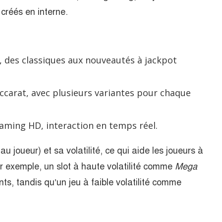
 créés en interne.
s, des classiques aux nouveautés à jackpot
accarat, avec plusieurs variantes pour chaque
eaming HD, interaction en temps réel.
 joueur) et sa volatilité, ce qui aide les joueurs à
Par exemple, un slot à haute volatilité comme
Mega
ts, tandis qu’un jeu à faible volatilité comme