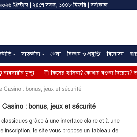
২০২৬ খ্রিস্টাব্দ | ২৪শে সফর, ১৪৪৮ হিজরি | বর্ষাকাল
জনীতি
সাতক্ষীরা
খেলা
বিজ্ঞান ও প্রযুক্তি
বিনোদন
রান্
 মৃত্যু
কিসের হাসিনা? কোথায় বক্তব্য দিয়েছে? তার চেহার
 Casino : bonus, jeux et sécurité
 Casino : bonus, jeux et sécurité
lassiques grâce à une interface claire et à une
e inscription, le site vous propose un tableau de