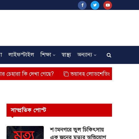
না
লাইফস্টাইল
শিক্ষা
স্বাস্থ্য
অন্যান্য
া কি দেখা গেছে?
ভয়াবহ লোডশেডিং, বিদ্যুত – গ্যাসের মূল্যবৃ
সাম্প্রতিক পোস্ট
শ্যামনগরে ভুল চিকিৎসায়
এক জনের মৃত্যুর অভিযোগ