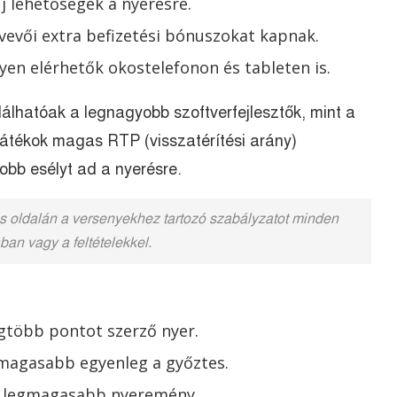
j lehetőségek a nyerésre.
tvevői extra befizetési bónuszokat kapnak.
yen elérhetők okostelefonon és tableten is.
álhatóak a legnagyobb szoftverfejlesztők, mint a
átékok magas RTP (visszatérítési arány)
obb esélyt ad a nyerésre.
 oldalán a versenyekhez tartozó szabályzatot minden
ban vagy a feltételekkel.
egtöbb pontot szerző nyer.
gmagasabb egyenleg a győztes.
a legmagasabb nyeremény.