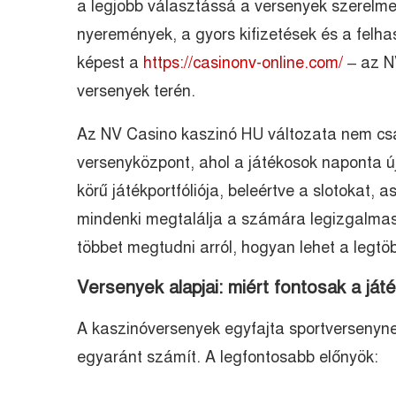
a legjobb választássá a versenyek szerelme
nyeremények, a gyors kifizetések és a felha
képest a
https://casinonv-online.com/
– az NV
versenyek terén.
Az NV Casino kaszinó HU változata nem csa
versenyközpont, ahol a játékosok naponta új
körű játékportfóliója, beleértve a slotokat, a
mindenki megtalálja a számára legizgalmas
többet megtudni arról, hogyan lehet a legtö
Versenyek alapjai: miért fontosak a já
A kaszinóversenyek egyfajta sportversenynek
egyaránt számít. A legfontosabb előnyök: