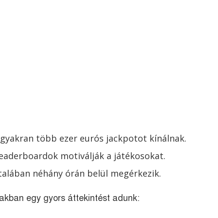
 gyakran több ezer eurós jackpotot kínálnak.
 leaderboardok motiválják a játékosokat.
ltalában néhány órán belül megérkezik.
akban egy gyors áttekintést adunk: