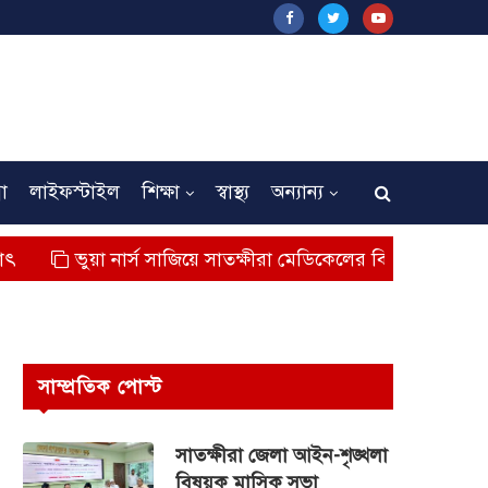
না
লাইফস্টাইল
শিক্ষা
স্বাস্থ্য
অন্যান্য
ভুয়া নার্স সাজিয়ে সাতক্ষীরা মেডিকেলের বিরুদ্ধে মিথ্যা অপপ্রচারের
সাম্প্রতিক পোস্ট
সাতক্ষীরা জেলা আইন-শৃঙ্খলা
বিষয়ক মাসিক সভা