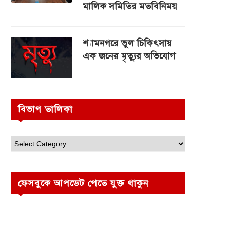
মালিক সমিতির মতবিনিময়
শ্যামনগরে ভুল চিকিৎসায়
এক জনের মৃত্যুর অভিযোগ
বিভাগ তালিকা
ফেসবুকে আপডেট পেতে যুক্ত থাকুন