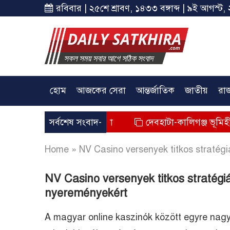
রবিবার | ২৫শে শ্রাবণ, ১৪৩৩ বঙ্গাব্দ | ৯ই আগস্ট, 
হোম
আজকের সেরা
আন্তর্জাতিক
জাতীয়
রা
্খলা বিষয়ক মাসিক সভা
সর্বশেষ সংবাদ-
দেবহাটা-কালিগঞ্জ ভূমিহীন সংগ্রা
Home
»
NV Casino versenyek titkos stratég
NV Casino versenyek titkos stratégi
nyereményekért
A magyar online kaszinók között egyre nagy