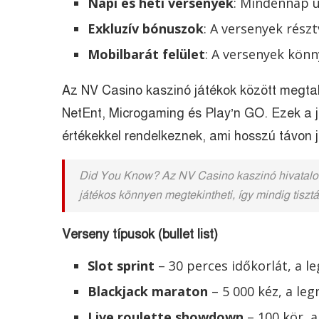
Napi és heti versenyek
: Mindennap ú
Exkluzív bónuszok
: A versenyek rész
Mobilbarát felület
: A versenyek könn
Az NV Casino kaszinó játékok között megtal
NetEnt, Microgaming és Play’n GO. Ezek a j
értékekkel rendelkeznek, ami hosszú távon j
Did You Know? Az NV Casino kaszinó hivatalos
játékos könnyen megtekintheti, így mindig tisztá
Verseny típusok (bullet list)
Slot sprint
– 30 perces időkorlát, a l
Blackjack maraton
– 5 000 kéz, a le
Live roulette showdown
– 100 kör, 