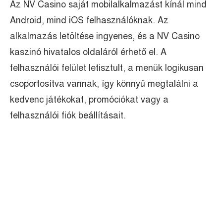
Az NV Casino saját mobilalkalmazást kínál mind
Android, mind iOS felhasználóknak. Az
alkalmazás letöltése ingyenes, és a NV Casino
kaszinó hivatalos oldaláról érhető el. A
felhasználói felület letisztult, a menük logikusan
csoportosítva vannak, így könnyű megtalálni a
kedvenc játékokat, promóciókat vagy a
felhasználói fiók beállításait.