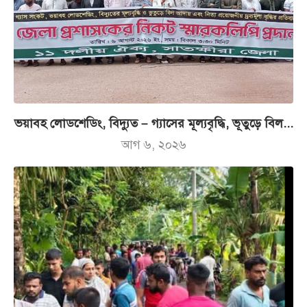
ভয়াবহ লোডশেডিং, বিদ্যুত – গ্যাসের মূল্যবৃদ্ধি, ভূতুড়ে বিল...
আগ ৬, ২০২৬