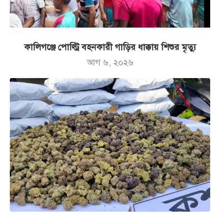
কালিগঞ্জে পোল্ট্রি বহনকারী গাড়ির ধাক্কায় শিশুর মৃত্যু
আগ ৬, ২০২৬