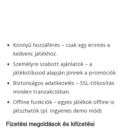
Könnyű hozzáférés – csak egy érintés a
kedvenc játékhoz.
Személyre szabott ajánlatok – a
játékstílusod alapján jönnek a promóciók.
Biztonságos adatkezelés – SSL‑titkosítás
minden tranzakcióban.
Offline funkciók – egyes játékok offline is
játszhatók (pl. ingyenes demo mód).
Fizetési megoldások és kifizetési