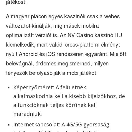
játékost.
A magyar piacon egyes kaszinók csak a webes
változatot kínálják, míg mások mobilra
optimalizált verziót is. Az NV Casino kaszinó HU
kiemelkedik, mert valódi cross‑platform élményt
nyújt Android és iOS rendszeren egyaránt. Mielőtt
belevágnál, érdemes megismerned, milyen
tényezők befolyásolják a mobiljátékot:
Képernyőméret: A felületnek
alkalmazkodnia kell a kisebb kijelzőkhöz, de
a funkcióknak teljes körűnek kell
maradniuk.
Internetkapcsolat: A 4G/5G gyorsaság