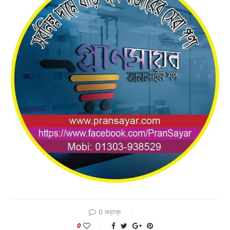
0 মন্তব্য
0