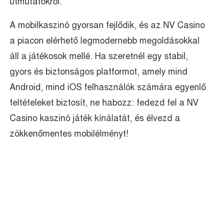
útmutatókról.
A mobilkaszinó gyorsan fejlődik, és az NV Casino
a piacon elérhető legmodernebb megoldásokkal
áll a játékosok mellé. Ha szeretnél egy stabil,
gyors és biztonságos platformot, amely mind
Android, mind iOS felhasználók számára egyenlő
feltételeket biztosít, ne habozz: fedezd fel a NV
Casino kaszinó játék kínálatát, és élvezd a
zökkenőmentes mobilélményt!