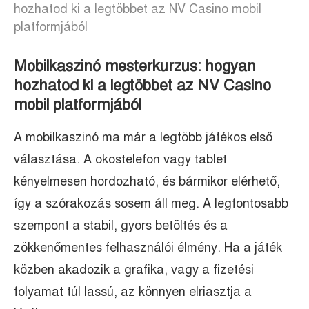
hozhatod ki a legtöbbet az NV Casino mobil
platformjából
Mobilkaszinó mesterkurzus: hogyan
hozhatod ki a legtöbbet az NV Casino
mobil platformjából
A mobilkaszinó ma már a legtöbb játékos első
választása. A okostelefon vagy tablet
kényelmesen hordozható, és bármikor elérhető,
így a szórakozás sosem áll meg. A legfontosabb
szempont a stabil, gyors betöltés és a
zökkenőmentes felhasználói élmény. Ha a játék
közben akadozik a grafika, vagy a fizetési
folyamat túl lassú, az könnyen elriasztja a