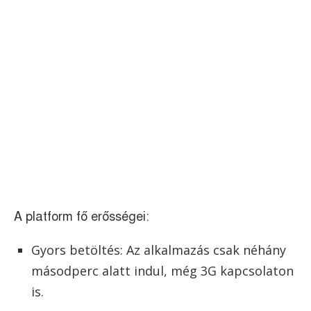
A platform fő erősségei:
Gyors betöltés: Az alkalmazás csak néhány
másodperc alatt indul, még 3G kapcsolaton
is.