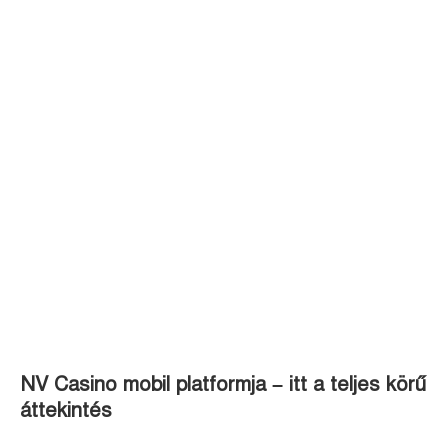
NV Casino mobil platformja – itt a teljes körű
áttekintés