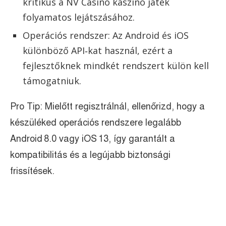
kritikus a NV Casino kaszinó játék
folyamatos lejátszásához.
Operációs rendszer: Az Android és iOS
különböző API‑kat használ, ezért a
fejlesztőknek mindkét rendszert külön kell
támogatniuk.
Pro Tip: Mielőtt regisztrálnál, ellenőrizd, hogy a
készüléked operációs rendszere legalább
Android 8.0 vagy iOS 13, így garantált a
kompatibilitás és a legújabb biztonsági
frissítések.