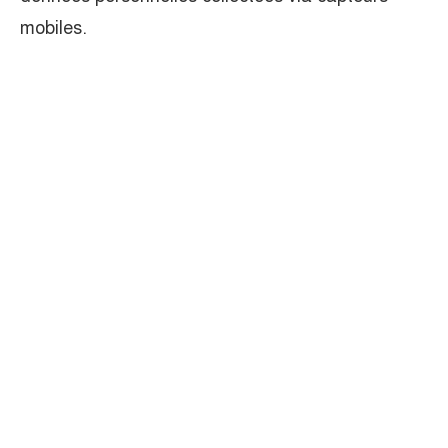
mobiles.