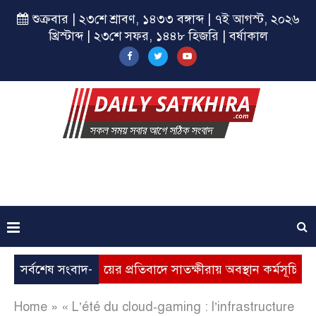
শুক্রবার | ২৩শে শ্রাবণ, ১৪৩৩ বঙ্গাব্দ | ৭ই আগস্ট, ২০২৬
খ্রিস্টাব্দ | ২৩শে সফর, ১৪৪৮ হিজরি | বর্ষাকাল
ুড়ে বিল আদায়ের প্রতিবাদে সাতক্ষীরায় অবস্থান কর্মসূচি
সর্বশেষ সংবাদ-
কালিগঞ
Home
»
« L’été du cloud‑gaming : l’infrastructure