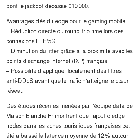
dont le jackpot dépasse €10 000.
Avantages clés du edge pour le gaming mobile
– Réduction directe du round‑trip time lors des
connexions LTE/5G
– Diminution du jitter grâce à la proximité avec les
points d’échange internet (IXP) français
– Possibilité d’appliquer localement des filtres
anti‑DDoS avant que le trafic n’atteigne le cœur
réseau
Des études récentes menées par l’équipe data de
Maison Blanche.Fr montrent que l’ajout d’edge
nodes dans les zones touristiques françaises cet
été a baissé la latence moyenne de 12 % autour