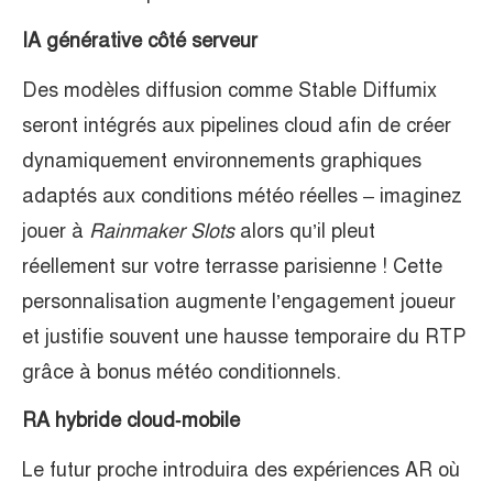
IA générative côté serveur
Des modèles diffusion comme Stable Diffumix
seront intégrés aux pipelines cloud afin de créer
dynamiquement environnements graphiques
adaptés aux conditions météo réelles – imaginez
jouer à
Rainmaker Slots
alors qu’il pleut
réellement sur votre terrasse parisienne ! Cette
personnalisation augmente l’engagement joueur
et justifie souvent une hausse temporaire du RTP
grâce à bonus météo conditionnels.
RA hybride cloud‑mobile
Le futur proche introduira des expériences AR où