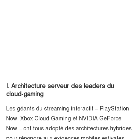
I. Architecture serveur des leaders du
cloud‑gaming
Les géants du streaming interactif – PlayStation
Now, Xbox Cloud Gaming et NVIDIA GeForce
Now – ont tous adopté des architectures hybrides
pour répondre aux exigences mobiles estivales.