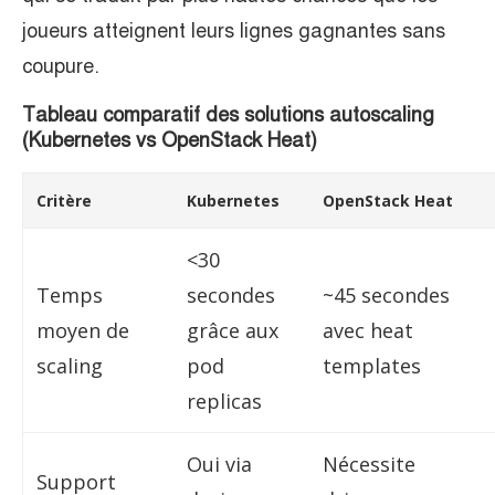
joueurs atteignent leurs lignes gagnantes sans
coupure.
Tableau comparatif des solutions autoscaling
(Kubernetes vs OpenStack Heat)
Critère
Kubernetes
OpenStack Heat
<30
Temps
secondes
~45 secondes
moyen de
grâce aux
avec heat
scaling
pod
templates
replicas
Oui via
Nécessite
Support