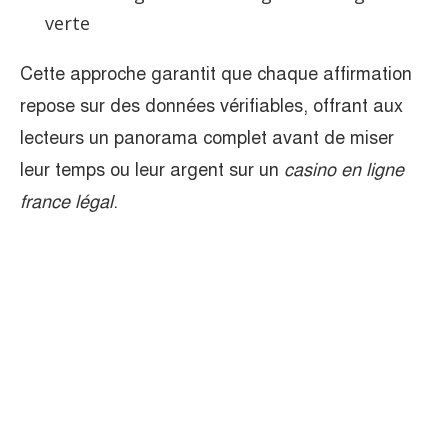
verte
Cette approche garantit que chaque affirmation
repose sur des données vérifiables, offrant aux
lecteurs un panorama complet avant de miser
leur temps ou leur argent sur un
casino en ligne
france légal
.