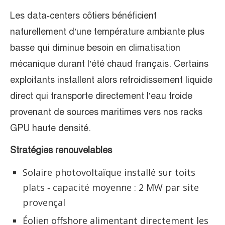
Les data‑centers côtiers bénéficient
naturellement d’une température ambiante plus
basse qui diminue besoin en climatisation
mécanique durant l’été chaud français. Certains
exploitants installent alors refroidissement liquide
direct qui transporte directement l’eau froide
provenant de sources maritimes vers nos racks
GPU haute densité.
Stratégies renouvelables
Solaire photovoltaïque installé sur toits
plats ‑ capacité moyenne : 2 MW par site
provençal
Éolien offshore alimentant directement les