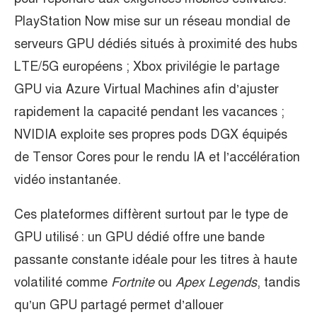
PlayStation Now mise sur un réseau mondial de
serveurs GPU dédiés situés à proximité des hubs
LTE/5G européens ; Xbox privilégie le partage
GPU via Azure Virtual Machines afin d’ajuster
rapidement la capacité pendant les vacances ;
NVIDIA exploite ses propres pods DGX équipés
de Tensor Cores pour le rendu IA et l’accélération
vidéo instantanée.
Ces plateformes diffèrent surtout par le type de
GPU utilisé : un GPU dédié offre une bande
passante constante idéale pour les titres à haute
volatilité comme
Fortnite
ou
Apex Legends
, tandis
qu’un GPU partagé permet d’allouer