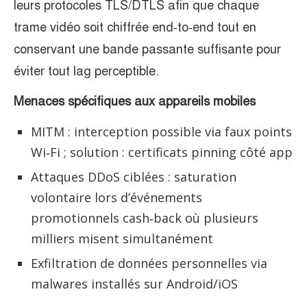
leurs protocoles TLS/DTLS afin que chaque
trame vidéo soit chiffrée end‑to‑end tout en
conservant une bande passante suffisante pour
éviter tout lag perceptible.
Menaces spécifiques aux appareils mobiles
MITM : interception possible via faux points
Wi‑Fi ; solution : certificats pinning côté app
Attaques DDoS ciblées : saturation
volontaire lors d’événements
promotionnels cash‑back où plusieurs
milliers misent simultanément
Exfiltration de données personnelles via
malwares installés sur Android/iOS