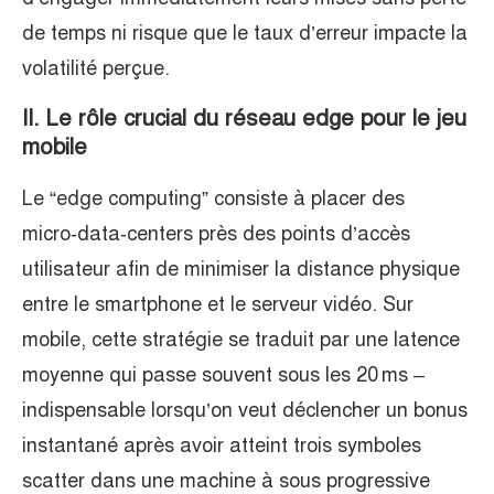
de temps ni risque que le taux d’erreur impacte la
volatilité perçue.
II. Le rôle crucial du réseau edge pour le jeu
mobile
Le “edge computing” consiste à placer des
micro‑data‑centers près des points d’accès
utilisateur afin de minimiser la distance physique
entre le smartphone et le serveur vidéo. Sur
mobile, cette stratégie se traduit par une latence
moyenne qui passe souvent sous les 20 ms –
indispensable lorsqu’on veut déclencher un bonus
instantané après avoir atteint trois symboles
scatter dans une machine à sous progressive