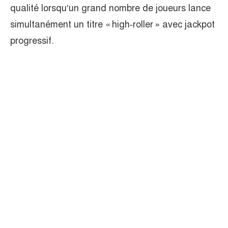
qualité lorsqu’un grand nombre de joueurs lance
simultanément un titre « high‑roller » avec jackpot
progressif.