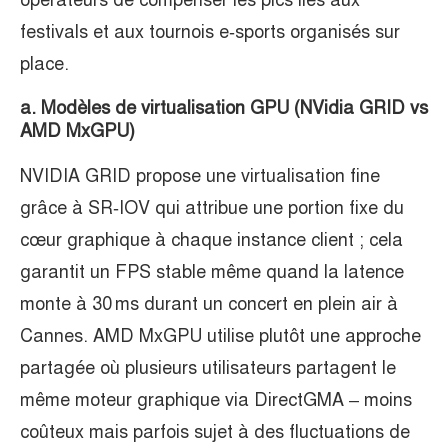
opérateurs de compenser les pics liés aux
festivals et aux tournois e‑sports organisés sur
place.
a. Modèles de virtualisation GPU (NVidia GRID vs
AMD MxGPU)
NVIDIA GRID propose une virtualisation fine
grâce à SR‑IOV qui attribue une portion fixe du
cœur graphique à chaque instance client ; cela
garantit un FPS stable même quand la latence
monte à 30 ms durant un concert en plein air à
Cannes. AMD MxGPU utilise plutôt une approche
partagée où plusieurs utilisateurs partagent le
même moteur graphique via DirectGMA – moins
coûteux mais parfois sujet à des fluctuations de