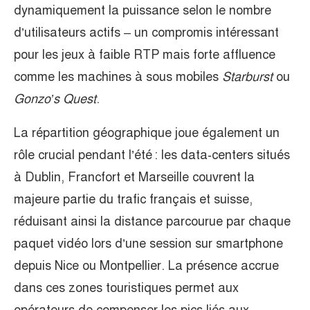
dynamiquement la puissance selon le nombre
d’utilisateurs actifs – un compromis intéressant
pour les jeux à faible RTP mais forte affluence
comme les machines à sous mobiles
Starburst
ou
Gonzo’s Quest
.
La répartition géographique joue également un
rôle crucial pendant l’été : les data‑centers situés
à Dublin, Francfort et Marseille couvrent la
majeure partie du trafic français et suisse,
réduisant ainsi la distance parcourue par chaque
paquet vidéo lors d’une session sur smartphone
depuis Nice ou Montpellier. La présence accrue
dans ces zones touristiques permet aux