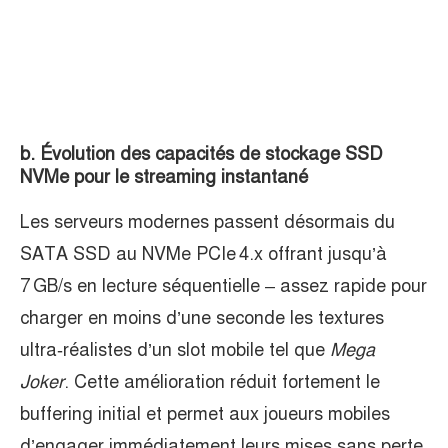
b. Évolution des capacités de stockage SSD
NVMe pour le streaming instantané
Les serveurs modernes passent désormais du
SATA SSD au NVMe PCIe 4.x offrant jusqu’à
7 GB/s en lecture séquentielle – assez rapide pour
charger en moins d’une seconde les textures
ultra‑réalistes d’un slot mobile tel que
Mega
Joker
. Cette amélioration réduit fortement le
buffering initial et permet aux joueurs mobiles
d’engager immédiatement leurs mises sans perte