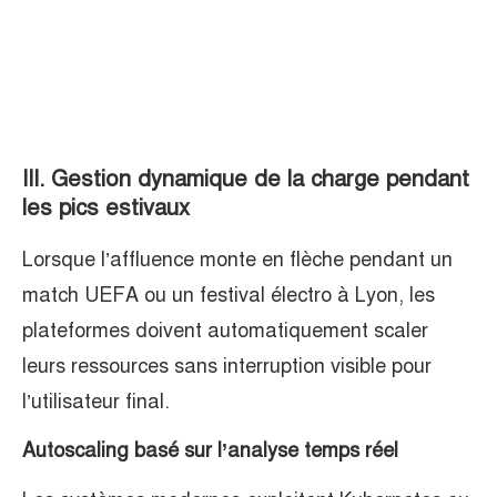
III. Gestion dynamique de la charge pendant
les pics estivaux
Lorsque l’affluence monte en flèche pendant un
match UEFA ou un festival électro à Lyon, les
plateformes doivent automatiquement scaler
leurs ressources sans interruption visible pour
l’utilisateur final.
Autoscaling basé sur l’analyse temps réel