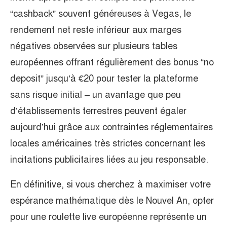
“cashback” souvent généreuses à Vegas, le
rendement net reste inférieur aux marges
négatives observées sur plusieurs tables
européennes offrant régulièrement des bonus “no
deposit” jusqu’à €20 pour tester la plateforme
sans risque initial – un avantage que peu
d’établissements terrestres peuvent égaler
aujourd’hui grâce aux contraintes réglementaires
locales américaines très strictes concernant les
incitations publicitaires liées au jeu responsable.
En définitive, si vous cherchez à maximiser votre
espérance mathématique dès le Nouvel An, opter
pour une roulette live européenne représente un