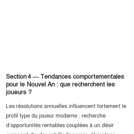
Section 4 — Tendances comportementales
pour le Nouvel An : que recherchent les
joueurs ?
Les résolutions annuelles influencent fortement le
profil type du joueur moderne : recherche
d’opportunités rentables couplées à un désir