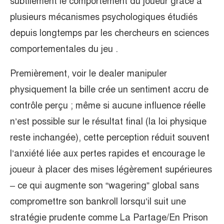
subtilement le comportement du joueur grâce à
plusieurs mécanismes psychologiques étudiés
depuis longtemps par les chercheurs en sciences
comportementales du jeu .
Premièrement, voir le dealer manipuler
physiquement la bille crée un sentiment accru de
contrôle perçu ; même si aucune influence réelle
n’est possible sur le résultat final (la loi physique
reste inchangée), cette perception réduit souvent
l’anxiété liée aux pertes rapides et encourage le
joueur à placer des mises légèrement supérieures
– ce qui augmente son “wagering” global sans
compromettre son bankroll lorsqu’il suit une
stratégie prudente comme La Partage/En Prison