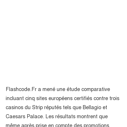
Flashcode.Fr a mené une étude comparative
incluant cinq sites européens certifiés contre trois
casinos du Strip réputés tels que Bellagio et
Caesars Palace. Les résultats montrent que
même après prise en compte des promotions