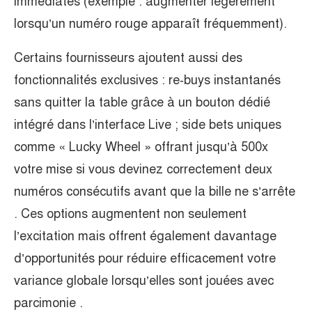
immédiates (exemple : augmenter légèrement
lorsqu’un numéro rouge apparaît fréquemment).
Certains fournisseurs ajoutent aussi des
fonctionnalités exclusives : re‑buys instantanés
sans quitter la table grâce à un bouton dédié
intégré dans l’interface Live ; side bets uniques
comme « Lucky Wheel » offrant jusqu’à 500x
votre mise si vous devinez correctement deux
numéros consécutifs avant que la bille ne s’arrête
. Ces options augmentent non seulement
l’excitation mais offrent également davantage
d’opportunités pour réduire efficacement votre
variance globale lorsqu’elles sont jouées avec
parcimonie .