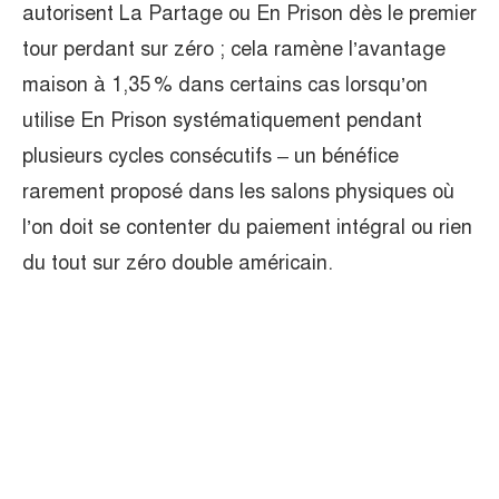
autorisent La Partage ou En Prison dès le premier
tour perdant sur zéro ; cela ramène l’avantage
maison à 1,35 % dans certains cas lorsqu’on
utilise En Prison systématiquement pendant
plusieurs cycles consécutifs – un bénéfice
rarement proposé dans les salons physiques où
l’on doit se contenter du paiement intégral ou rien
du tout sur zéro double américain.