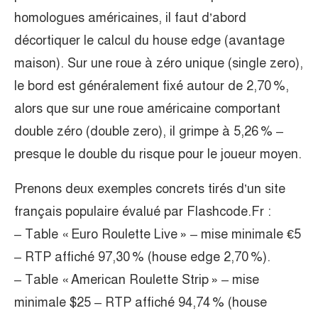
homologues américaines, il faut d’abord
décortiquer le calcul du house edge (avantage
maison). Sur une roue à zéro unique (single zero),
le bord est généralement fixé autour de 2,70 %,
alors que sur une roue américaine comportant
double zéro (double zero), il grimpe à 5,26 % –
presque le double du risque pour le joueur moyen.
Prenons deux exemples concrets tirés d’un site
français populaire évalué par Flashcode.Fr :
– Table « Euro Roulette Live » – mise minimale €5
– RTP affiché 97,30 % (house edge 2,70 %).
– Table « American Roulette Strip » – mise
minimale $25 – RTP affiché 94,74 % (house