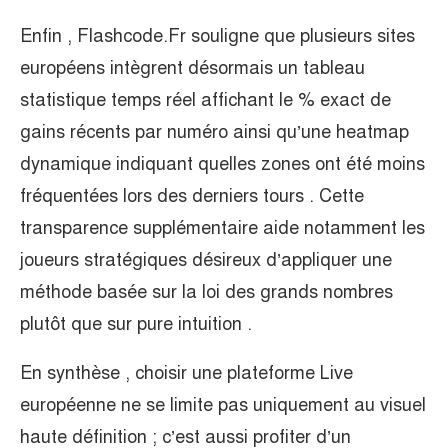
Enfin , Flashcode.Fr souligne que plusieurs sites
européens intègrent désormais un tableau
statistique temps réel affichant le % exact de
gains récents par numéro ainsi qu’une heatmap
dynamique indiquant quelles zones ont été moins
fréquentées lors des derniers tours . Cette
transparence supplémentaire aide notamment les
joueurs stratégiques désireux d’appliquer une
méthode basée sur la loi des grands nombres
plutôt que sur pure intuition .
En synthèse , choisir une plateforme Live
européenne ne se limite pas uniquement au visuel
haute définition ; c’est aussi profiter d’un