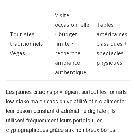
Visite
occasionnelle
Tables
Touristes
• budget
américaines
traditionnels
limité •
classiques +
Vegas
recherche
spectacles
ambiance
physiques
authentique
Les jeunes citadins privilégient surtout les formats
low‑stake mais riches en volatilité afin d’alimenter
leur besoin constant d’adrénaline digitale ; ils
utilisent fréquemment leurs portefeuilles
cryptographiques grâce aux nombreux bonus