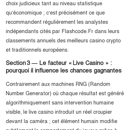
choix judicieux tant au niveau statistique
qu’économique ; c’est précisément ce que
recommandent régulièrement les analystes
indépendants cités par Flashcode.Fr dans leurs
classements annuels des meilleurs casino crypto
et traditionnels européens.​
Section 3 — Le facteur « Live Casino » :
pourquoi il influence les chances gagnantes
Contrairement aux machines RNG (Random
Number Generator) où chaque résultat est généré
algorithmiquement sans intervention humaine
visible, le live casino introduit un réel croupier
devant la caméra ; cet élément humain modifie