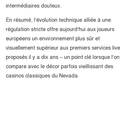
intermédiaires douteux.
En résumé, l’évolution technique alliée à une
régulation stricte offre aujourd’hui aux joueurs
européens un environnement plus sûr et
visuellement supérieur aux premiers services live
proposés il y a dix ans – un point clé lorsque l’on
compare avec le décor parfois vieillissant des
casinos classiques du Nevada.