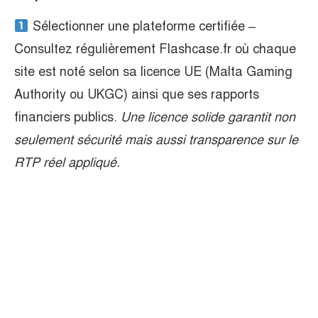
Sélectionner une plateforme certifiée –
Consultez régulièrement Flashcase.fr où chaque
site est noté selon sa licence UE (Malta Gaming
Authority ou UKGC) ainsi que ses rapports
financiers publics.
Une licence solide garantit non
seulement sécurité mais aussi transparence sur le
RTP réel appliqué.