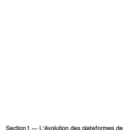
Section 1 — L’évolution des plateformes de