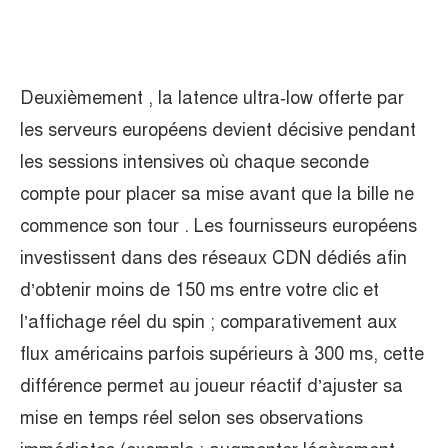
Deuxièmement , la latence ultra‑low offerte par
les serveurs européens devient décisive pendant
les sessions intensives où chaque seconde
compte pour placer sa mise avant que la bille ne
commence son tour . Les fournisseurs européens
investissent dans des réseaux CDN dédiés afin
d’obtenir moins de 150 ms entre votre clic et
l’affichage réel du spin ; comparativement aux
flux américains parfois supérieurs à 300 ms, cette
différence permet au joueur réactif d’ajuster sa
mise en temps réel selon ses observations