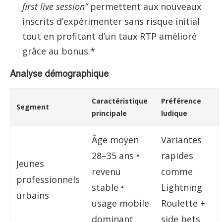
first live session”
permettent aux nouveaux
inscrits d’expérimenter sans risque initial
tout en profitant d’un taux RTP amélioré
grâce au bonus.*
Analyse démographique
Caractéristique
Préférence
Segment
principale
ludique
Âge moyen
Variantes
28–35 ans •
rapides
Jeunes
revenu
comme
professionnels
stable •
Lightning
urbains
usage mobile
Roulette +
dominant
side bets