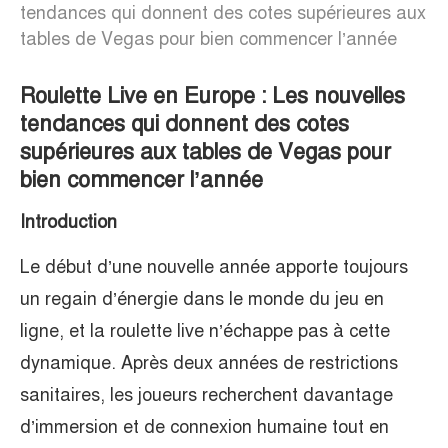
tendances qui donnent des cotes supérieures aux
tables de Vegas pour bien commencer l’année
Roulette Live en Europe : Les nouvelles
tendances qui donnent des cotes
supérieures aux tables de Vegas pour
bien commencer l’année
Introduction
Le début d’une nouvelle année apporte toujours
un regain d’énergie dans le monde du jeu en
ligne, et la roulette live n’échappe pas à cette
dynamique. Après deux années de restrictions
sanitaires, les joueurs recherchent davantage
d’immersion et de connexion humaine tout en